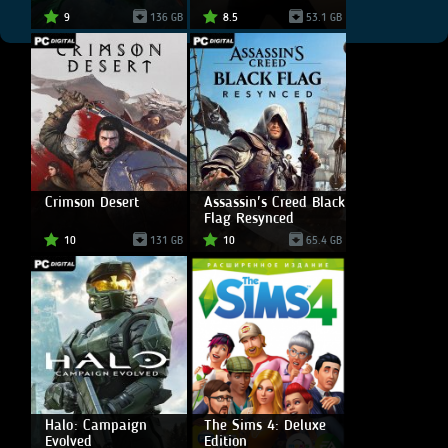
9
136 GB
8.5
53.1 GB
Crimson Desert
Assassin's Creed Black
Flag Resynced
10
131 GB
10
65.4 GB
Halo: Campaign
The Sims 4: Deluxe
Evolved
Edition