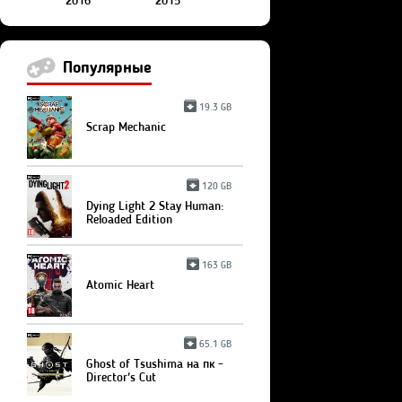
2016
2015
Популярные
19.3 GB
Scrap Mechanic
120 GB
Dying Light 2 Stay Human:
Reloaded Edition
163 GB
Atomic Heart
65.1 GB
Ghost of Tsushima на пк -
Director's Cut