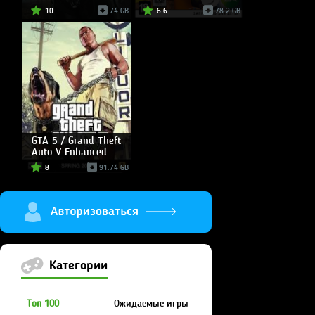
10
74 GB
6.6
78.2 GB
GTA 5 / Grand Theft
Auto V Enhanced
8
91.74 GB
Категории
Топ 100
Ожидаемые игры