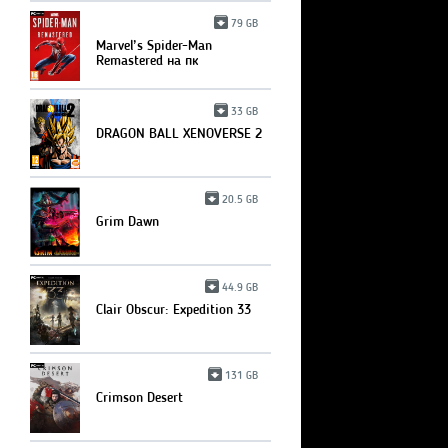
79 GB
Marvel’s Spider-Man
Remastered на пк
33 GB
DRAGON BALL XENOVERSE 2
20.5 GB
Grim Dawn
44.9 GB
Clair Obscur: Expedition 33
131 GB
Crimson Desert