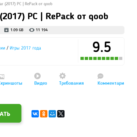
War (2017) PC | RePack от qoob
 (2017) PC | RePack от qoob
1.09 GB
11 194
9.5
/
гии
Игры 2017 года
Скриншоты
Видео
Требования
Комментари