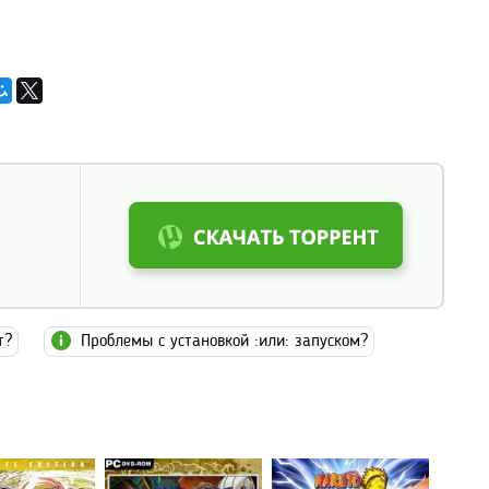
т?
Проблемы с установкой :или: запуском?