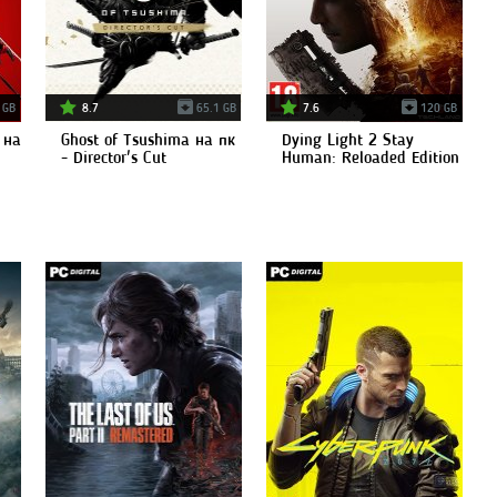
 GB
8.7
65.1 GB
7.6
120 GB
 на
Ghost of Tsushima на пк
Dying Light 2 Stay
- Director's Cut
Human: Reloaded Edition