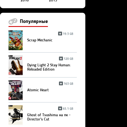
2016
2015
Популярные
19.3 GB
Scrap Mechanic
120 GB
Dying Light 2 Stay Human:
Reloaded Edition
163 GB
Atomic Heart
65.1 GB
Ghost of Tsushima на пк -
Director's Cut