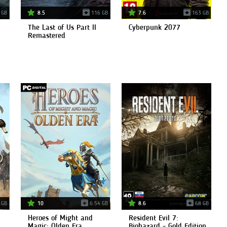
 GB
8.5
116 GB
7.6
163 GB
The Last of Us Part II
Cyberpunk 2077
Remastered
 GB
10
6.54 GB
8.6
68 GB
Heroes of Might and
Resident Evil 7:
Magic: Olden Era
Biohazard - Gold Edition