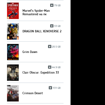
79 GB
Marvel’s Spider-Man
Remastered на пк
33 GB
DRAGON BALL XENOVERSE 2
20.5 GB
Grim Dawn
44.9 GB
Clair Obscur: Expedition 33
131 GB
Crimson Desert