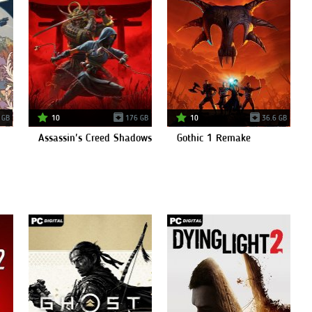
 GB
10
176 GB
10
36.6 GB
Assassin's Creed Shadows
Gothic 1 Remake