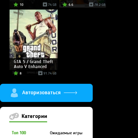
10
74 GB
6.6
78.2 GB
GTA 5 / Grand Theft
Auto V Enhanced
8
91.74 GB
Категории
Топ 100
Ожидаемые игры