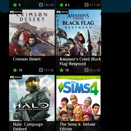
9
136 GB
8.5
53.1 GB
Crimson Desert
Assassin's Creed Black
Flag Resynced
10
131 GB
10
65.4 GB
Halo: Campaign
The Sims 4: Deluxe
Evolved
Edition