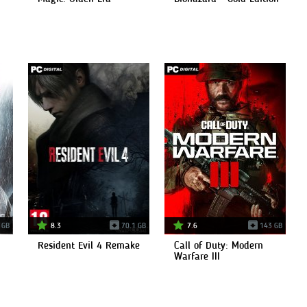
 GB
8.3
70.1 GB
7.6
143 GB
Resident Evil 4 Remake
Call of Duty: Modern
Warfare III