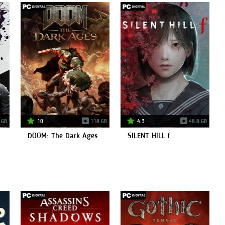
 GB
10
118 GB
4.3
48.8 GB
DOOM: The Dark Ages
SILENT HILL f