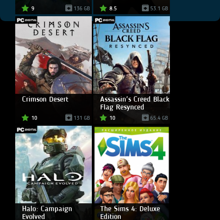
9
136 GB
8.5
53.1 GB
Crimson Desert
Assassin's Creed Black
Flag Resynced
10
131 GB
10
65.4 GB
Halo: Campaign
The Sims 4: Deluxe
Evolved
Edition