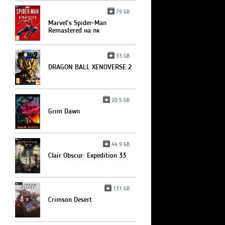
79 GB
Marvel’s Spider-Man
Remastered на пк
33 GB
DRAGON BALL XENOVERSE 2
20.5 GB
Grim Dawn
44.9 GB
Clair Obscur: Expedition 33
131 GB
Crimson Desert