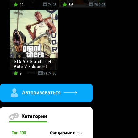
10
74 GB
6.6
78.2 GB
GTA 5 / Grand Theft
Auto V Enhanced
8
91.74 GB
Категории
Топ 100
Ожидаемые игры