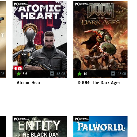
 GB
6.6
163 GB
10
118 GB
Atomic Heart
DOOM: The Dark Ages