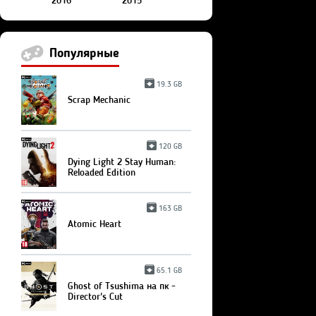
2016
2015
Популярные
19.3 GB
Scrap Mechanic
120 GB
Dying Light 2 Stay Human:
Reloaded Edition
163 GB
Atomic Heart
65.1 GB
Ghost of Tsushima на пк -
Director's Cut