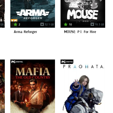
 GB
2
32.1 GB
10
10.3 GB
Arma Reforger
MOUSE: P.I. For Hire