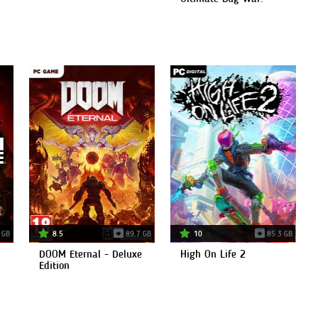
 GB
8.5
89.7 GB
10
85.3 GB
DOOM Eternal - Deluxe
High On Life 2
Edition