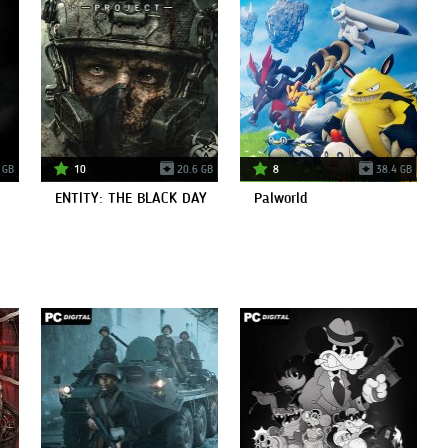
 GB
10
20.6 GB
8
38.4 GB
ENTITY: THE BLACK DAY
Palworld