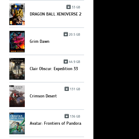
33 GB
DRAGON BALL XENOVERSE 2
20.5 GB
Grim Dawn
44.9 GB
Clair Obscur: Expedition 33
131 GB
Crimson Desert
136 GB
Avatar: Frontiers of Pandora