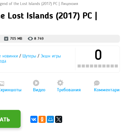
egend of the Lost Islands (2017) PC | Лицензия
e Lost Islands (2017) PC |
705 MB
8 749
0
/
/
е новинки
Шутеры
Экшн игры
ода
Скриншоты
Видео
Требования
Комментари