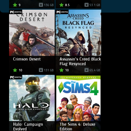
9
136 GB
8.5
53.1 GB
Crimson Desert
Assassin's Creed Black
Flag Resynced
10
131 GB
10
65.4 GB
Halo: Campaign
The Sims 4: Deluxe
Evolved
Edition