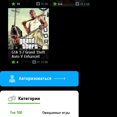
10
74 GB
6.6
78.2 GB
GTA 5 / Grand Theft
Auto V Enhanced
8
91.74 GB
Категории
Топ 100
Ожидаемые игры