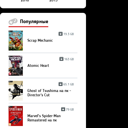
2016
2015
Популярные
19.3 GB
Scrap Mechanic
163 GB
Atomic Heart
65.1 GB
Ghost of Tsushima на пк -
Director's Cut
79 GB
Marvel’s Spider-Man
Remastered на пк