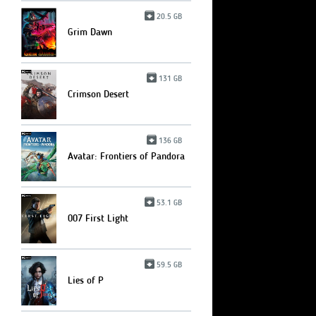
20.5 GB
Grim Dawn
131 GB
Crimson Desert
136 GB
Avatar: Frontiers of Pandora
53.1 GB
007 First Light
59.5 GB
Lies of P