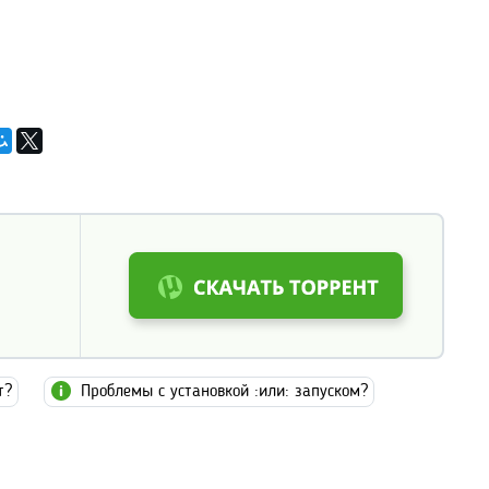
т?
Проблемы с установкой :или: запуском?