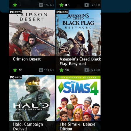
9
136 GB
8.5
53.1 GB
Crimson Desert
Assassin's Creed Black
Flag Resynced
10
131 GB
10
65.4 GB
Halo: Campaign
The Sims 4: Deluxe
Evolved
Edition