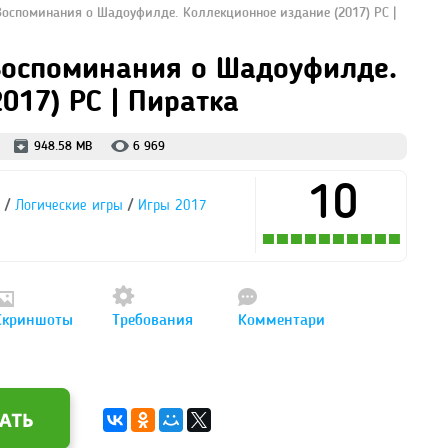
Воспоминания о Шадоуфилде. Коллекционное издание (2017) PC |
 Воспоминания о Шадоуфилде.
017) PC | Пиратка
948.58 MB
6 969
10
/
/
Логические игры
Игры 2017
Скриншоты
Требования
Комментари