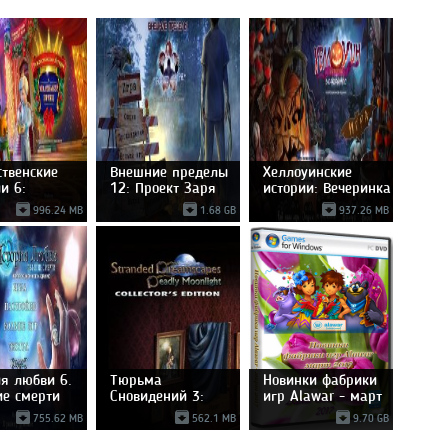
ственские
Внешние пределы
Хеллоуинские
и 6:
12: Проект Заря
истории: Вечеринка
ький
996.24 MB
1.68 GB
937.26 MB
ия любви 6.
Тюрьма
Новинки фабрики
ие смерти
Сновидений 3:
игр Alawar - март
Смертельный
755.62 MB
562.1 MB
9.70 GB