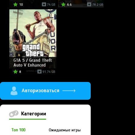
10
74 GB
6.6
78.2 GB
GTA 5 / Grand Theft
Auto V Enhanced
8
91.74 GB
Категории
Топ 100
Ожидаемые игры