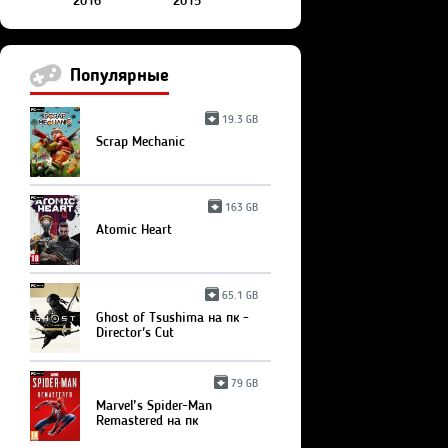
2016
2015
Популярные
19.3 GB
Scrap Mechanic
163 GB
Atomic Heart
65.1 GB
Ghost of Tsushima на пк -
Director's Cut
79 GB
Marvel’s Spider-Man
Remastered на пк