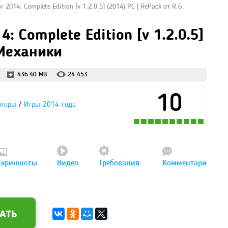
 2014: Complete Edition [v 1.2.0.5] (2014) PC | RePack от R.G.
: Complete Edition [v 1.2.0.5]
 Механики
436.40 MB
24 453
10
/
яторы
Игры 2014 года
Скриншоты
Видео
Требования
Комментари