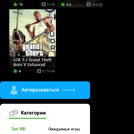
10
74 GB
6.6
78.2 GB
GTA 5 / Grand Theft
Auto V Enhanced
8
91.74 GB
Категории
Топ 100
Ожидаемые игры