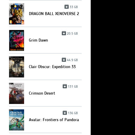
33 GB
DRAGON BALL XENOVERSE 2
20.5 GB
Grim Dawn
44.9 GB
Clair Obscur: Expedition 33
131 GB
Crimson Desert
136 GB
Avatar: Frontiers of Pandora