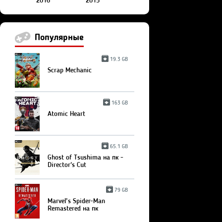
2016
2015
Популярные
19.3 GB
Scrap Mechanic
163 GB
Atomic Heart
65.1 GB
Ghost of Tsushima на пк -
Director's Cut
79 GB
Marvel’s Spider-Man
Remastered на пк