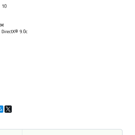
, 10
AM
 DirectX® 9.0с