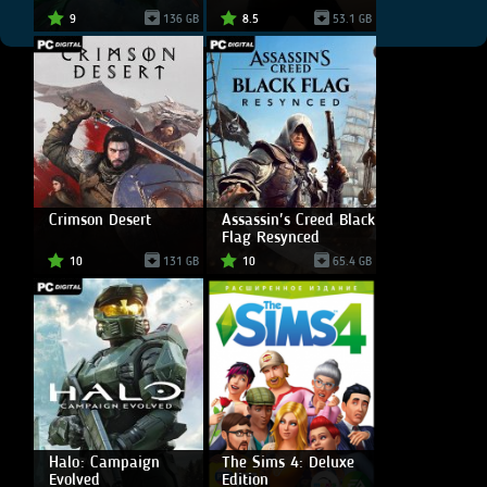
9
136 GB
8.5
53.1 GB
Crimson Desert
Assassin's Creed Black
Flag Resynced
10
131 GB
10
65.4 GB
Halo: Campaign
The Sims 4: Deluxe
Evolved
Edition