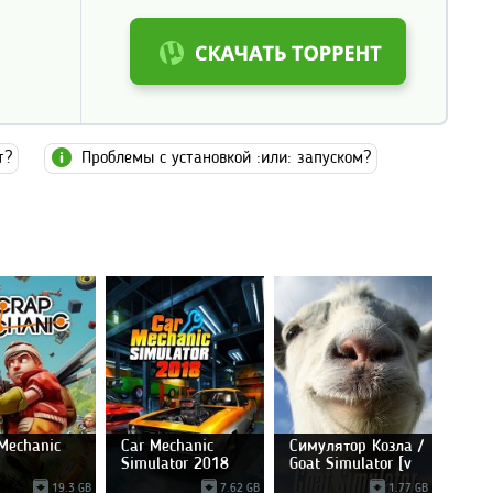
т?
Проблемы с установкой :или: запуском?
Mechanic
Car Mechanic
Симулятор Козла /
Simulator 2018
Goat Simulator [v
19.3 GB
7.62 GB
1.77 GB