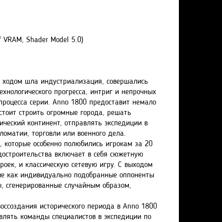
 VRAM, Shader Model 5.0)
ым ходом шла индустриализация, совершались
хнологического прогресса, интриг и непрочных
процесса серии. Anno 1800 предоставит немало
стоит строить огромные города, решать
ический континент, отправлять экспедиции в
ломатии, торговли или военного дела.
 которые особенно полюбились игрокам за 20
достроительства включает в себя сюжетную
роек, и классическую сетевую игру. С выходом
кие как индивидуально подобранные оппоненты
ы, сгенерированные случайным образом,
ссоздания исторического периода в Anno 1800
влять команды специалистов в экспедиции по