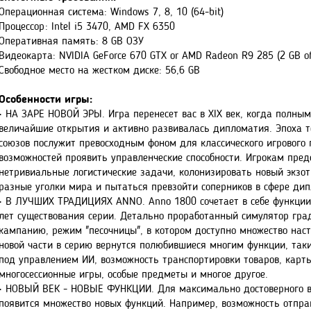
Операционная система: Windows 7, 8, 10 (64-bit)
Процессор: Intel i5 3470, AMD FX 6350
Оперативная память: 8 GB ОЗУ
Видеокарта: NVIDIA GeForce 670 GTX or AMD Radeon R9 285 (2 GB of
Свободное место на жестком диске: 56,6 GB
Особенности игры:
• НА ЗАРЕ НОВОЙ ЭРЫ. Игра перенесет вас в XIX век, когда полн
величайшие открытия и активно развивалась дипломатия. Эпоха те
союзов послужит превосходным фоном для классического игрового 
возможностей проявить управленческие способности. Игрокам пред
нетривиальные логистические задачи, колонизировать новый экзот
разные уголки мира и пытаться превзойти соперников в сфере дип
• В ЛУЧШИХ ТРАДИЦИЯХ ANNO. Anno 1800 сочетает в себе функции,
лет существования серии. Детально проработанный симулятор гра
кампанию, режим "песочницы", в котором доступно множество наст
новой части в серию вернутся полюбившиеся многим функции, та
под управлением ИИ, возможность транспортировки товаров, карт
многосессионные игры, особые предметы и многое другое.
• НОВЫЙ ВЕК - НОВЫЕ ФУНКЦИИ. Для максимально достоверного во
появится множество новых функций. Например, возможность отпра