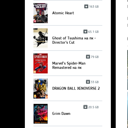
163 GB
Atomic Heart
65.1 GB
Ghost of Tsushima на пк -
Director's Cut
79 GB
Marvel’s Spider-Man
Remastered на пк
33 GB
DRAGON BALL XENOVERSE 2
20.5 GB
Grim Dawn