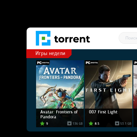
Игры недели
Avatar: Frontiers of
007 First Light
Pandora
9
136 GB
8.5
53.1 GB