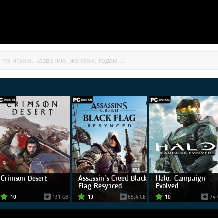
Crimson Desert
Assassin's Creed Black
Halo: Campaign
Flag Resynced
Evolved
10
131 GB
10
65.4 GB
10
74 