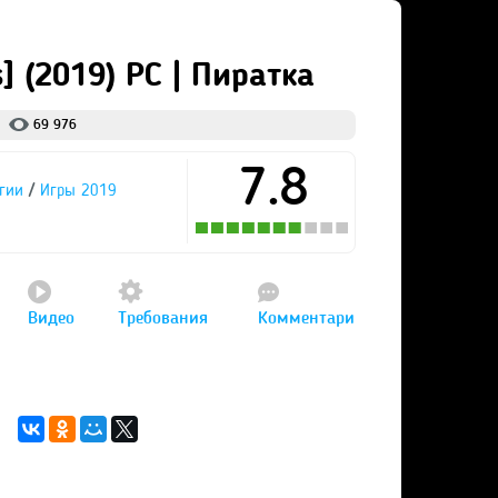
] (2019) PC | Пиратка
69 976
7.8
/
егии
Игры 2019
Видео
Требования
Комментари