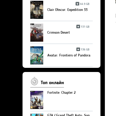
44.9 GB
Clair Obscur: Expedition 33
131 GB
Crimson Desert
136 GB
Avatar: Frontiers of Pandora
Топ онлайн
Fortnite: Chapter 2
GTA / Grand Theft Auto: San