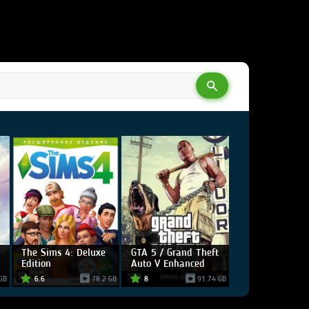
The Sims 4: Deluxe
GTA 5 / Grand Theft
Edition
Auto V Enhanced
GB
6.6
78.2 GB
8
91.74 GB