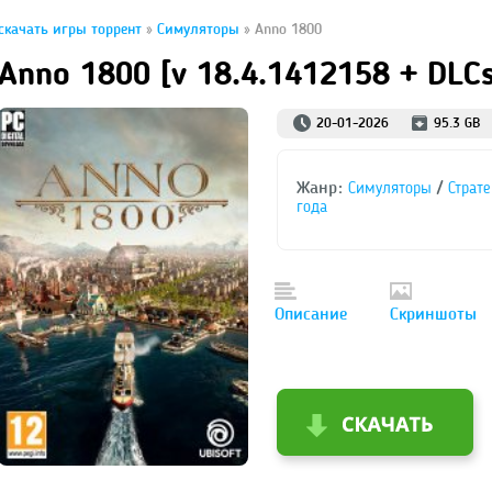
скачать игры торрент
»
Симуляторы
» Anno 1800
Anno 1800 [v 18.4.1412158 + DLCs
20-01-2026
95.3 GB
Жанр:
/
Симуляторы
Страт
года
Описание
Скриншоты