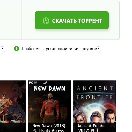
т?
Проблемы с установкой :или: запуском?
New Dawn (2018)
Ancient Frontier
PC | Early Access
(2017) PC |