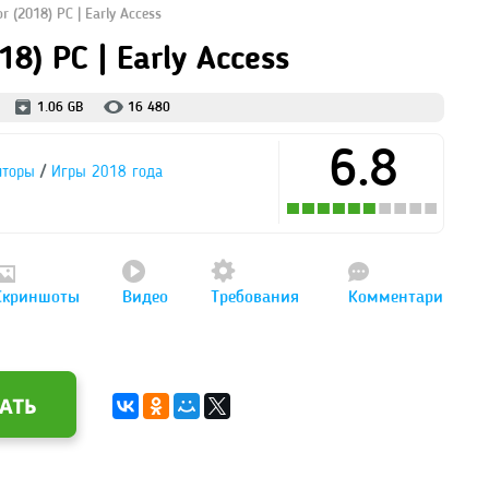
r (2018) PC | Early Access
18) PC | Early Access
1.06 GB
16 480
6.8
/
яторы
Игры 2018 года
Скриншоты
Видео
Требования
Комментари