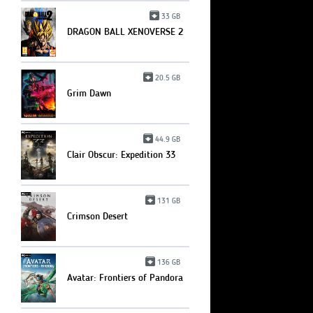
33 GB
DRAGON BALL XENOVERSE 2
20.5 GB
Grim Dawn
44.9 GB
Clair Obscur: Expedition 33
131 GB
Crimson Desert
136 GB
Avatar: Frontiers of Pandora