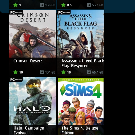
9
136 GB
8.5
53.1 GB
Crimson Desert
Assassin's Creed Black
Flag Resynced
10
131 GB
10
65.4 GB
Halo: Campaign
The Sims 4: Deluxe
Evolved
Edition