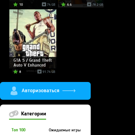
10
74 GB
6.6
78.2 GB
GTA 5 / Grand Theft
Auto V Enhanced
8
91.74 GB
Категории
Топ 100
Ожидаемые игры