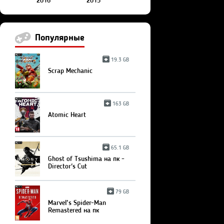
2016
2015
Популярные
19.3 GB
Scrap Mechanic
163 GB
Atomic Heart
65.1 GB
Ghost of Tsushima на пк -
Director's Cut
79 GB
Marvel’s Spider-Man
Remastered на пк