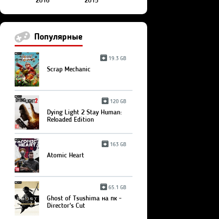
2016
2015
Популярные
19.3 GB
Scrap Mechanic
120 GB
Dying Light 2 Stay Human:
Reloaded Edition
163 GB
Atomic Heart
65.1 GB
Ghost of Tsushima на пк -
Director's Cut