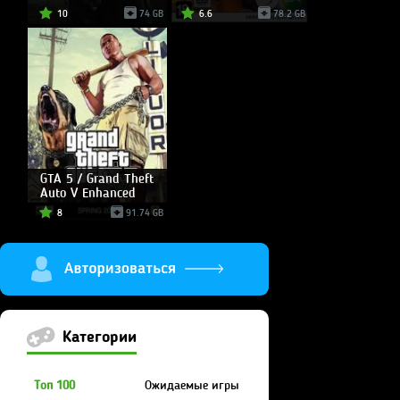
10
74 GB
6.6
78.2 GB
GTA 5 / Grand Theft
Auto V Enhanced
8
91.74 GB
Категории
Топ 100
Ожидаемые игры