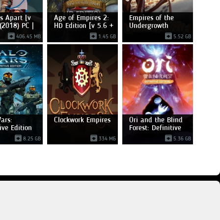
s Apart [v
Age of Empires 2:
Empires of the
 (2018) PC |
HD Edition [v 5.6 +
Undergrowth
406.45 MB
1.45 GB
5.52 GB
ars:
Clockwork Empires
Ori and the Blind
ive Edition
Forest: Definitive
8.25 GB
334 МБ
5.36 GB