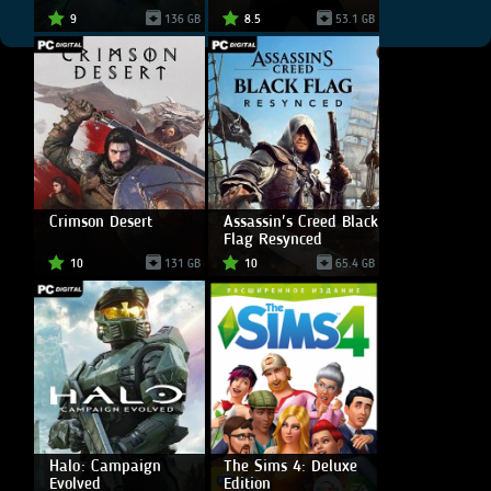
9
136 GB
8.5
53.1 GB
Crimson Desert
Assassin's Creed Black
Flag Resynced
10
131 GB
10
65.4 GB
Halo: Campaign
The Sims 4: Deluxe
Evolved
Edition