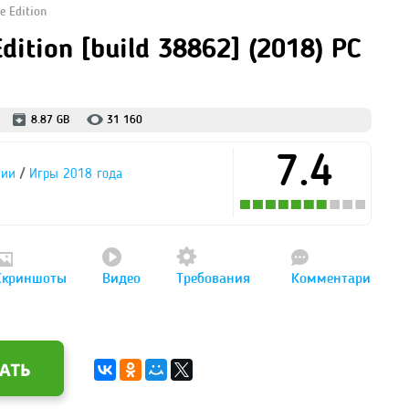
e Edition
Edition [build 38862] (2018) PC
8.87 GB
31 160
7.4
/
гии
Игры 2018 года
Скриншоты
Видео
Требования
Комментари