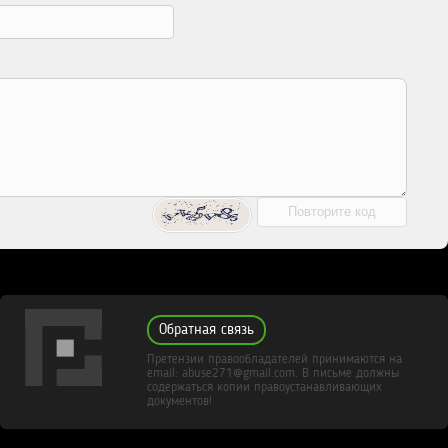
Обратная связь
Претензии правообладателей принимаются на
email: abuse271@gmail.com. В письме должны
содержаться копии правоустанавливающих
документов!