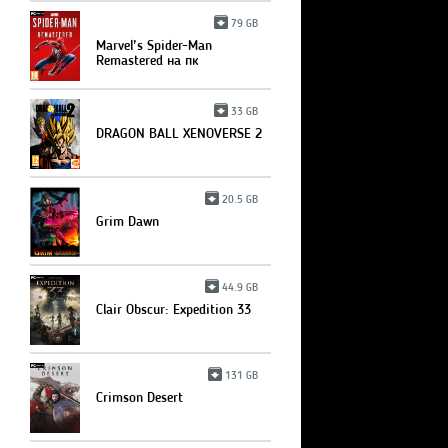
79 GB
Marvel’s Spider-Man
Remastered на пк
33 GB
DRAGON BALL XENOVERSE 2
20.5 GB
Grim Dawn
44.9 GB
Clair Obscur: Expedition 33
131 GB
Crimson Desert