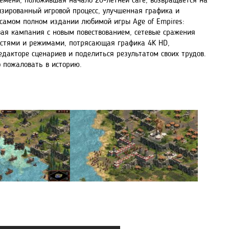
ремени, положившая начало 20-летней саге, возвращается на
изированный игровой процесс, улучшенная графика и
в самом полном издании любимой игры Age of Empires:
совая кампания с новым повествованием, сетевые сражения
остями и режимами, потрясающая графика 4K HD,
едакторе сценариев и поделиться результатом своих трудов.
о пожаловать в историю.