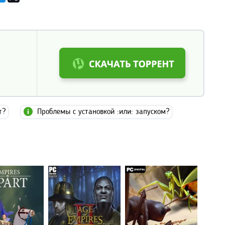
т?
Проблемы с установкой :или: запуском?