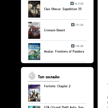
44.9 GB
Clair Obscur: Expedition 33
131 GB
Crimson Desert
136 GB
Avatar: Frontiers of Pandora
Топ онлайн
Fortnite: Chapter 2
GTA / Grand Theft Auto: San