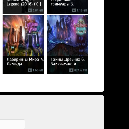
Legend (2018) PC |
гримуары 3:
Забытый
3.84 GB
1.16 GB
Лабиринты Мира 4:
Тайны Древних 6:
Легенда
Запечатано и
Стоунхенджа
забыто
1.60 GB
824.6 MB