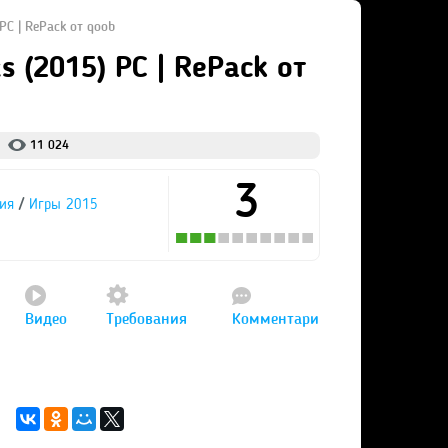
 PC | RePack от qoob
ts (2015) PC | RePack от
11 024
3
/
ия
Игры 2015
Видео
Требования
Комментари