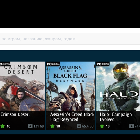
Crimson Desert
Assassin's Creed Black
Halo: Campaign
Flag Resynced
Evolved
10
131 GB
10
65.4 GB
10
74 