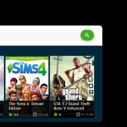
The Sims 4: Deluxe
GTA 5 / Grand Theft
Edition
Auto V Enhanced
GB
6.6
78.2 GB
8
91.74 GB