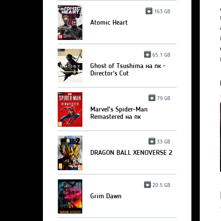
163 GB
Atomic Heart
65.1 GB
Ghost of Tsushima на пк -
Director's Cut
79 GB
Marvel’s Spider-Man
Remastered на пк
33 GB
DRAGON BALL XENOVERSE 2
20.5 GB
Grim Dawn