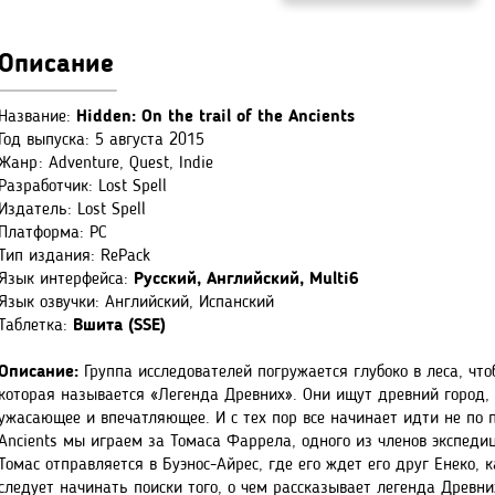
Описание
Название:
Hidden: On the trail of the Ancients
Год выпуска: 5 августа 2015
Жанр: Adventure, Quest, Indie
Разработчик: Lost Spell
Издатель: Lost Spell
Платформа: PC
Тип издания: RePack
Язык интерфейса:
Русский, Английский, Multi6
Язык озвучки: Английский, Испанский
Таблетка:
Вшита (SSE)
Описание:
Группа исследователей погружается глубоко в леса, чтоб
которая называется «Легенда Древних». Они ищут древний город, 
ужасающее и впечатляющее. И с тех пор все начинает идти не по пла
Ancients мы играем за Томаса Фаррела, одного из членов экспеди
Томас отправляется в Буэнос-Айрес, где его ждет его друг Енеко, 
следует начинать поиски того, о чем рассказывает легенда Древни