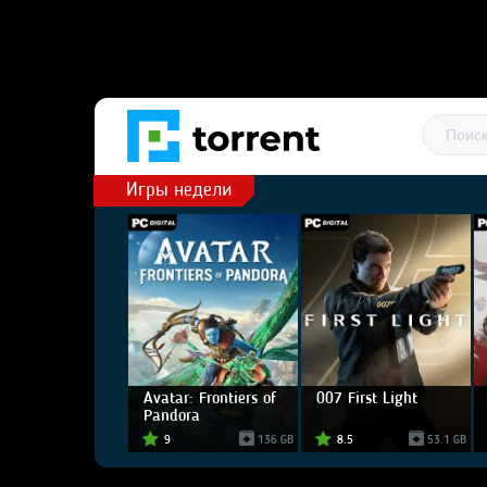
Игры недели
Avatar: Frontiers of
007 First Light
Pandora
9
136 GB
8.5
53.1 GB