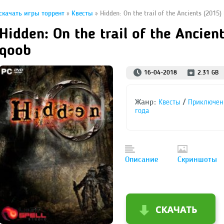
скачать игры торрент
»
Квесты
» Hidden: On the trail of the Ancients (2015)
Hidden: On the trail of the Ancien
qoob
16-04-2018
2.31 GB
Жанр:
/
Квесты
Приключен
года
Описание
Скриншоты