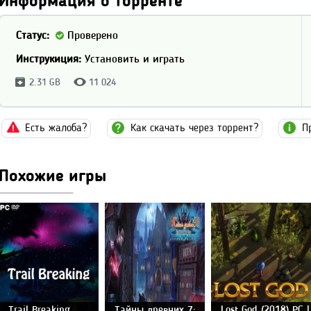
Информация о торренте
Статус:
Проверено
Инструкиция:
Установить и играть
2.31 GB
11 024
Есть жалоба?
Как скачать через торрент?
П
Похожие игры
Trail Breaking
Тайны древних 7:
Lost God (2018) PC |