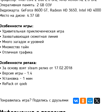
Процессор: Intel Core 2 Duo 2.0 GHz, AMD Athlon X2 2.0 GHz
Оперативная память: 2 GB ОЗУ
Видеокарта: GeForce 8600 GT, Radeon HD 3650, Intel HD 4000
Место на диске: 4.37 GB
Особенности игры:
▪ Удивительная приключенческая игра
▪ Захватывающая сюжетная линия
▪ Много загадок и уровней
▪ Множество тайн
▪ Отличная графика
Особенности репака:
▪ За основу взят steam релиз от 17.02.2018
▪ Версия игры - 1.4
▪ Установка ~ 1 мин
▪ RePack от qoob
Понравилась игра? Поделись с друзьями