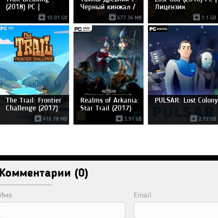
(2018) PC |
Черный кинжал /
Лицензия
Лицензия
10.01 GB
677.36 MB
1.1 GB
The Trail: Frontier
Realms of Arkania:
PULSAR: Lost Colony
Challenge (2017)
Star Trail (2017)
416.78 MB
3,91 GB
2.72 GB
Комментарии (0)
Имя
Email