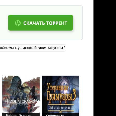
роблемы с установкой :или: запуском?
Hidden Dragon:
Утерянные