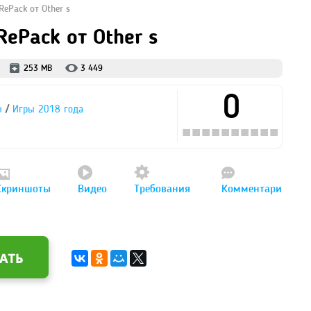
 RePack от Other s
 RePack от Other s
253 MB
3 449
0
/
ы
Игры 2018 года
Скриншоты
Видео
Требования
Комментари