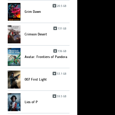
20.5 GB
Grim Dawn
131 GB
Crimson Desert
136 GB
Avatar: Frontiers of Pandora
53.1 GB
007 First Light
59.5 GB
Lies of P