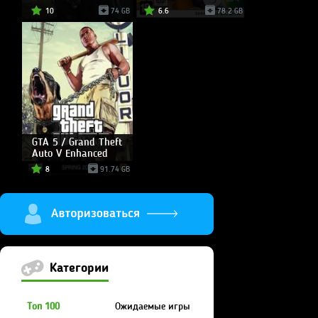
10
74 GB
6.6
78.2 GB
GTA 5 / Grand Theft
Auto V Enhanced
8
91.74 GB
Категории
Топ 100
Ожидаемые игры