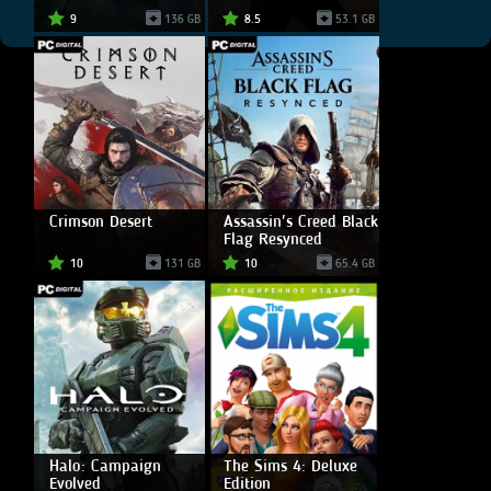
9
136 GB
8.5
53.1 GB
Crimson Desert
Assassin's Creed Black
Flag Resynced
10
131 GB
10
65.4 GB
Halo: Campaign
The Sims 4: Deluxe
Evolved
Edition