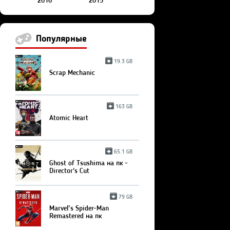
2016
2015
Популярные
19.3 GB
Scrap Mechanic
163 GB
Atomic Heart
65.1 GB
Ghost of Tsushima на пк -
Director's Cut
79 GB
Marvel’s Spider-Man
Remastered на пк