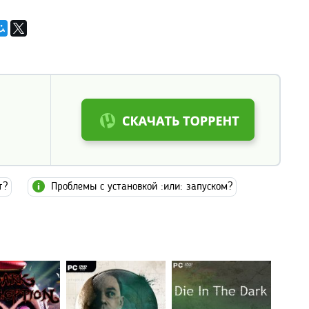
т?
Проблемы с установкой :или: запуском?