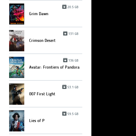
20.5 GB
Grim Dawn
131 GB
Crimson Desert
136 GB
Avatar: Frontiers of Pandora
53.1 GB
007 First Light
59.5 GB
Lies of P