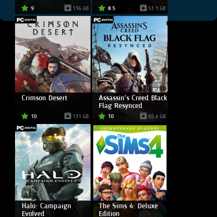
9
136 GB
8.5
53.1 GB
Crimson Desert
Assassin's Creed Black
Flag Resynced
10
131 GB
10
65.4 GB
Halo: Campaign
The Sims 4: Deluxe
Evolved
Edition