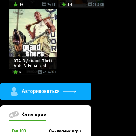
10
74 GB
6.6
78.2 GB
GTA 5 / Grand Theft
Auto V Enhanced
8
91.74 GB
Категории
Топ 100
Ожидаемые игры