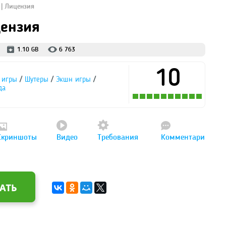
C | Лицензия
цензия
1.10 GB
6 763
10
/
/
/
 игры
Шутеры
Экшн игры
да
Скриншоты
Видео
Требования
Комментари