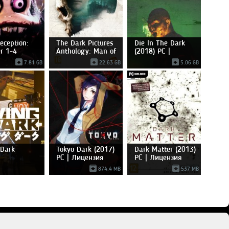
eception:
The Dark Pictures
Die In The Dark
r 1-4
Anthology: Man of
(2018) PC |
Лицензия
7.81 GB
22.63 GB
5.06 GB
 Dark
Tokyo Dark (2017)
Dark Matter (2013)
PC | Лицензия
PC | Лицензия
874.4 MB
537 MB