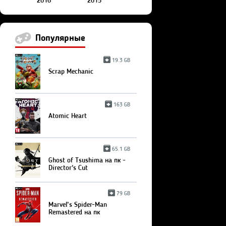
2016
2015
Популярные
19.3 GB
Scrap Mechanic
163 GB
Atomic Heart
65.1 GB
Ghost of Tsushima на пк -
Director's Cut
79 GB
Marvel’s Spider-Man
Remastered на пк