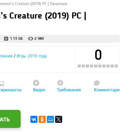
nstein’s Creature (2019) PC | Лицензия
s Creature (2019) PC |
1.13 GB
2 980
0
/
ючения
Игры 2019 года
Скриншоты
Видео
Требования
Комментари