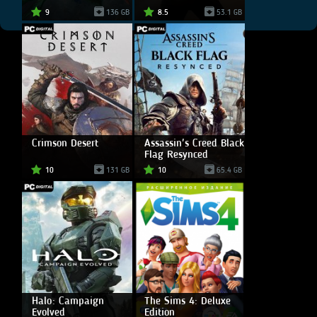
9
136 GB
8.5
53.1 GB
Crimson Desert
Assassin's Creed Black
Flag Resynced
10
131 GB
10
65.4 GB
Halo: Campaign
The Sims 4: Deluxe
Evolved
Edition