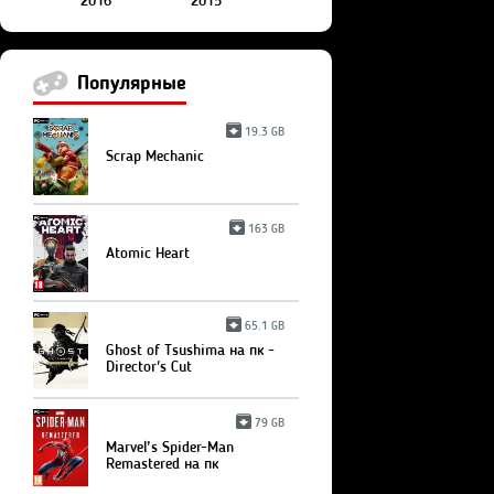
2016
2015
Популярные
19.3 GB
Scrap Mechanic
163 GB
Atomic Heart
65.1 GB
Ghost of Tsushima на пк -
Director's Cut
79 GB
Marvel’s Spider-Man
Remastered на пк