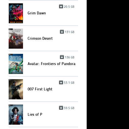
20.5 GB
Grim Dawn
131 GB
Crimson Desert
136 GB
Avatar: Frontiers of Pandora
53.1 GB
007 First Light
59.5 GB
Lies of P