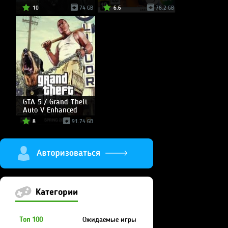
10
74 GB
6.6
78.2 GB
GTA 5 / Grand Theft
Auto V Enhanced
8
91.74 GB
Категории
Топ 100
Ожидаемые игры