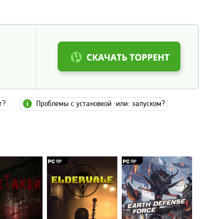
т?
Проблемы с установкой :или: запуском?