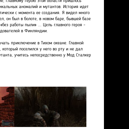
не, главному герою этой области пришлось
икальных аномалий и мутантов. История идет
ктически с момента ее создания. Я видел много
л, он был в болоте, в новом баре, бывшей базе
«без работы пыли» ... Цель главного героя -
едователей в Финляндии.
чать приключение в Тихом океане. Главной
 который поселился у него во рту и не дал
танта, учитесь непосредственно у Мод Сталкер