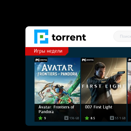
Игры недели
Avatar: Frontiers of
007 First Light
Pandora
9
136 GB
8.5
53.1 GB