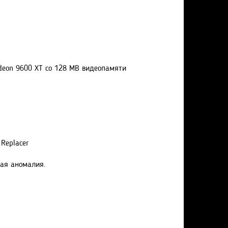
adeon 9600 XT со 128 MB видеопамяти
Replacer
ная аномалия.