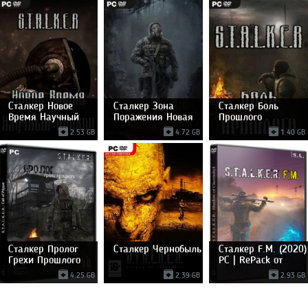
Сталкер Новое
Сталкер Зона
Сталкер Боль
Время Научный
Поражения Новая
Прошлого
Подход
Эра
2.53 GB
4.72 GB
1.40 GB
Сталкер Пролог
Сталкер Чернобыль
Сталкер F.M. (2020)
Грехи Прошлого
PC | RePack от
4.25 GB
2.39 GB
2.93 GB