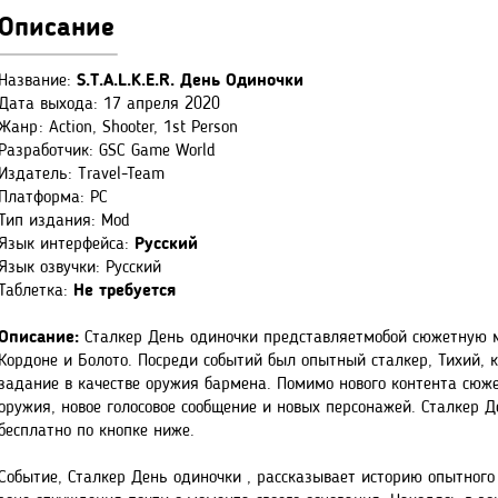
Описание
Название:
S.T.A.L.K.E.R. День Одиночки
Дата выхода: 17 апреля 2020
Жанр: Action, Shooter, 1st Person
Разработчик: GSC Game World
Издатель: Travel-Team
Платформа: PC
Тип издания: Mod
Язык интерфейса:
Русский
Язык озвучки: Русский
Таблетка:
Не требуется
Описание:
Сталкер День одиночки представляетмобой сюжетную 
Кордоне и Болото. Посреди событий был опытный сталкер, Тихий,
задание в качестве оружия бармена. Помимо нового контента сюж
оружия, новое голосовое сообщение и новых персонажей. Сталкер 
бесплатно по кнопке ниже.
Событие, Сталкер День одиночки , рассказывает историю опытного