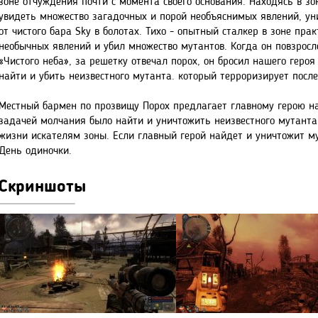
зоне отчуждения почти с момента своего основания. Находясь в зо
увидеть множество загадочных и порой необъяснимых явлений, ун
от чистого бара Sky в болотах. Тихо - опытный сталкер в зоне пра
необычных явлений и убил множество мутантов. Когда он повзросле
«Чистого неба», за решетку отвечал порох, он бросил нашего героя 
найти и убить неизвестного мутанта. который терроризирует посл
Местный бармен по прозвищу Порох предлагает главному герою на
задачей молчания было найти и уничтожить неизвестного мутанта,
жизни искателям зоны. Если главный герой найдет и уничтожит му
День одиночки.
Скриншоты