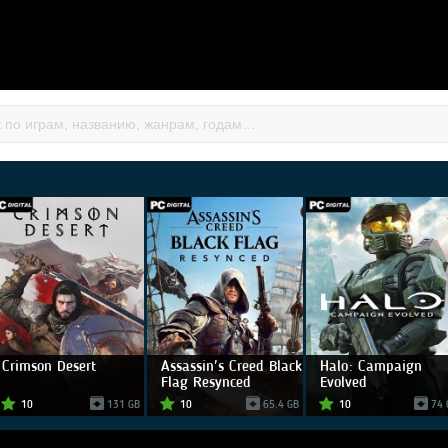
Crimson Desert
Assassin's Creed Black
Halo: Campaign
Flag Resynced
Evolved
10
131 GB
10
65.4 GB
10
74 