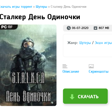
скачать игры торрент
»
Шутеры
» Сталкер День Одиночки
Сталкер День Одиночки
06-07-2020
807 MB
Жанр:
/
Шутеры
Экшн игры
Описание
Скриншоты