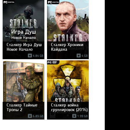
Сталкер Игра Душ
Сталкер Хроники
Новое Начало
Кайдана
4.84 GB
4 GB
Сталкер Тайные
Сталкер война
Тропы 2
группировок (2016)
PC |
6.89 GB
1.99 GB