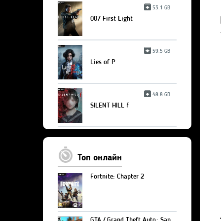
53.1 GB
007 First Light
59.5 GB
Lies of P
48.8 GB
SILENT HILL f
Топ онлайн
Fortnite: Chapter 2
GTA / Grand Theft Auto: San