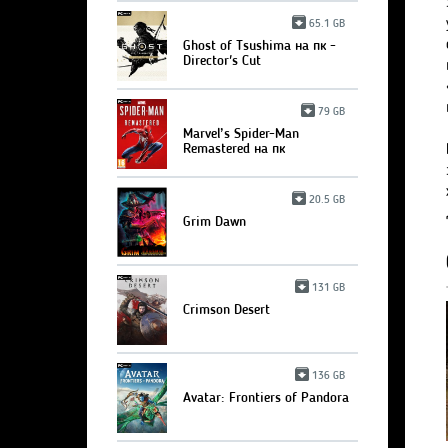
65.1 GB
Ghost of Tsushima на пк -
Director's Cut
79 GB
Marvel’s Spider-Man
Remastered на пк
20.5 GB
Grim Dawn
131 GB
Crimson Desert
136 GB
Avatar: Frontiers of Pandora