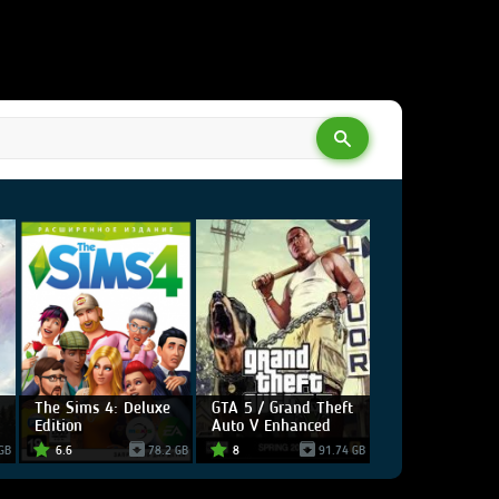
The Sims 4: Deluxe
GTA 5 / Grand Theft
Edition
Auto V Enhanced
GB
6.6
78.2 GB
8
91.74 GB