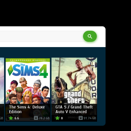
The Sims 4: Deluxe
GTA 5 / Grand Theft
Edition
Auto V Enhanced
GB
6.6
78.2 GB
8
91.74 GB