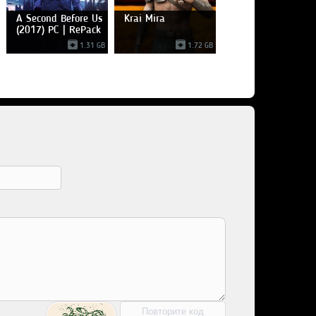
A Second Before Us
Krai Mira
(2017) PC | RePack
1.31 GB
1.72 GB