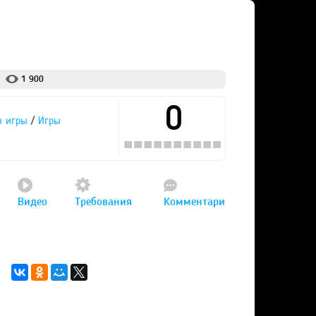
1 900
0
/
н игры
Игры
Видео
Требования
Комментари