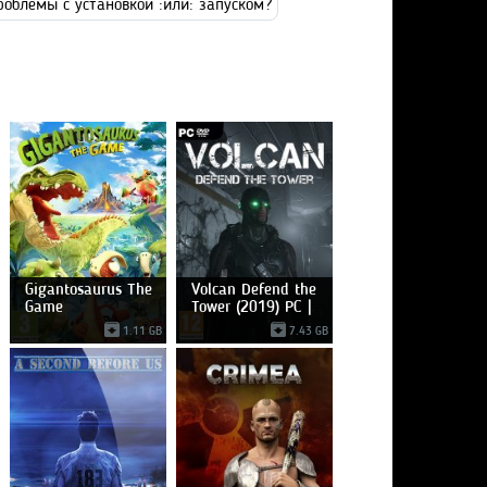
роблемы с установкой :или: запуском?
Gigantosaurus The
Volcan Defend the
Game
Tower (2019) PC |
1.11 GB
7.43 GB