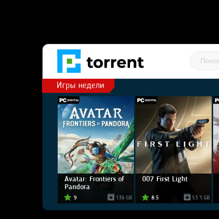
Игры недели
Avatar: Frontiers of
007 First Light
Pandora
9
136 GB
8.5
53.1 GB