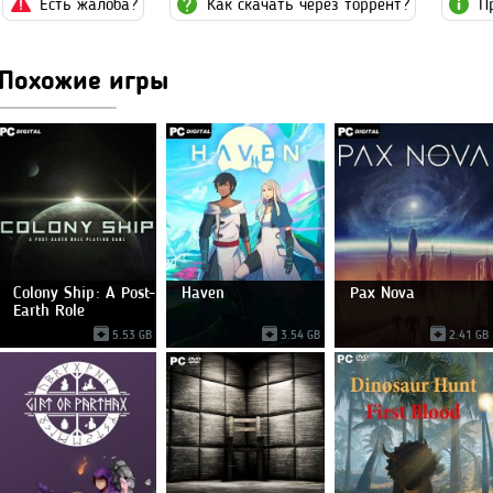
Есть жалоба?
Как скачать через торрент?
П
Похожие игры
Colony Ship: A Post-
Haven
Pax Nova
Earth Role
5.53 GB
3.54 GB
2.41 GB