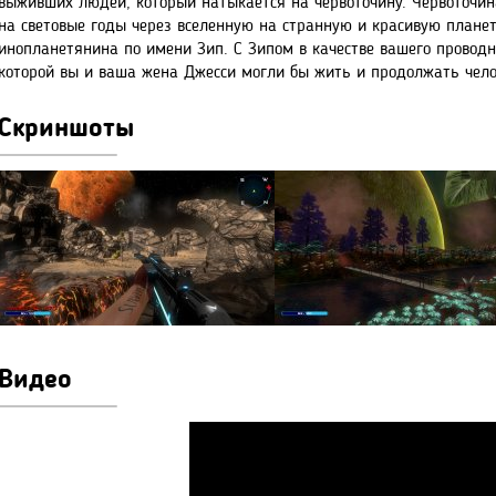
выживших людей, который натыкается на червоточину. Червоточина
на световые годы через вселенную на странную и красивую планету
инопланетянина по имени Зип. С Зипом в качестве вашего проводн
которой вы и ваша жена Джесси могли бы жить и продолжать чело
Скриншоты
Видео