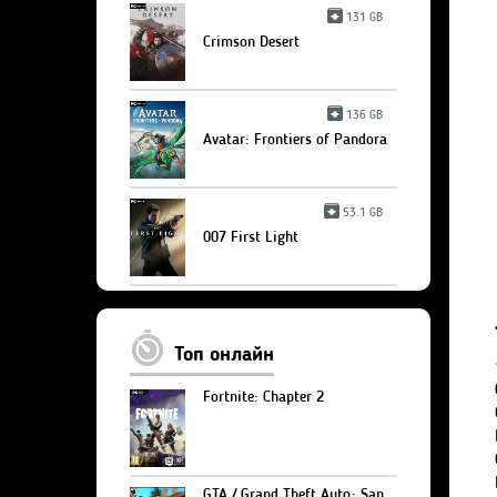
131 GB
Crimson Desert
136 GB
Avatar: Frontiers of Pandora
53.1 GB
007 First Light
Топ онлайн
Fortnite: Chapter 2
GTA / Grand Theft Auto: San