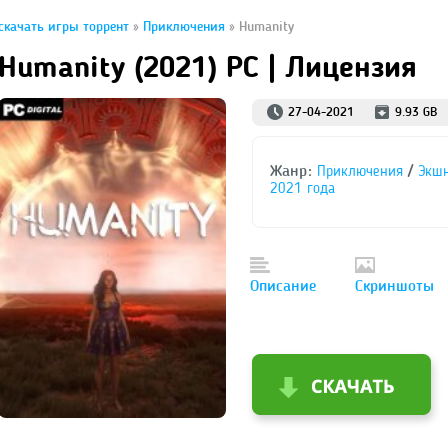
скачать игры торрент
»
Приключения
» Humanity
Humanity (2021) PC | Лицензия
27-04-2021
9.93 GB
Жанр:
/
Приключения
Экш
2021 года
Описание
Скриншоты