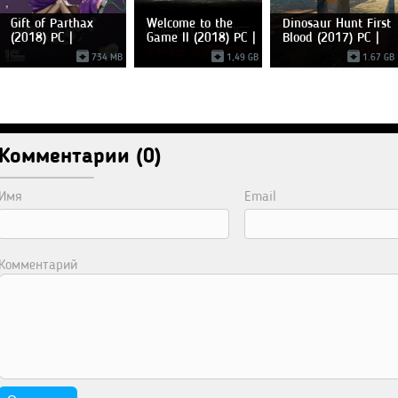
Gift of Parthax
Welcome to the
Dinosaur Hunt First
(2018) PC |
Game II (2018) PC |
Blood (2017) PC |
Лицензия
734 MB
1,49 GB
1.67 GB
Комментарии (0)
Имя
Email
Комментарий