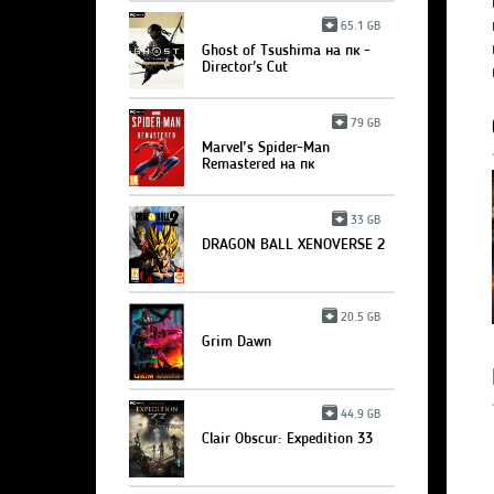
65.1 GB
Ghost of Tsushima на пк -
Director's Cut
79 GB
Marvel’s Spider-Man
Remastered на пк
33 GB
DRAGON BALL XENOVERSE 2
20.5 GB
Grim Dawn
44.9 GB
Clair Obscur: Expedition 33