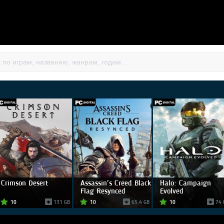
Crimson Desert
Assassin's Creed Black
Halo: Campaign
Flag Resynced
Evolved
10
131 GB
10
65.4 GB
10
74 