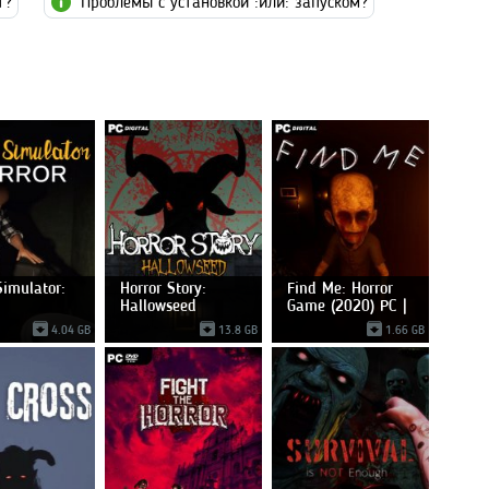
т?
Проблемы с установкой :или: запуском?
imulator:
Horror Story:
Find Me: Horror
Hallowseed
Game (2020) PC |
4.04 GB
13.8 GB
1.66 GB