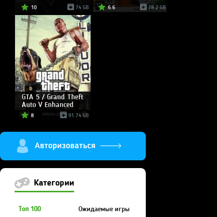
10
74 GB
6.6
78.2 GB
GTA 5 / Grand Theft
Auto V Enhanced
8
91.74 GB
Категории
Топ 100
Ожидаемые игры