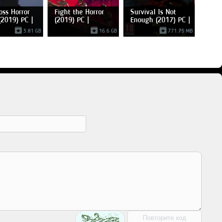
oss Horror
Fight the Horror
Survival Is Not
2019) PC |
(2019) PC |
Enough (2017) PC |
Лицензия
3.81 GB
16.6 GB
771.75 MB