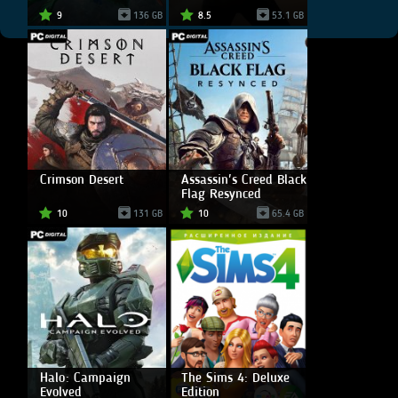
9
136 GB
8.5
53.1 GB
Crimson Desert
Assassin's Creed Black
Flag Resynced
10
131 GB
10
65.4 GB
Halo: Campaign
The Sims 4: Deluxe
Evolved
Edition