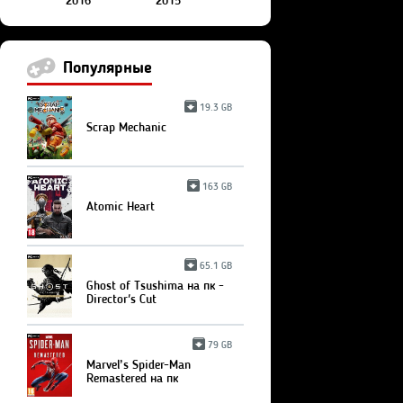
2016
2015
Популярные
19.3 GB
Scrap Mechanic
163 GB
Atomic Heart
65.1 GB
Ghost of Tsushima на пк -
Director's Cut
79 GB
Marvel’s Spider-Man
Remastered на пк