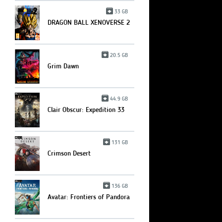
33 GB
DRAGON BALL XENOVERSE 2
20.5 GB
Grim Dawn
44.9 GB
Clair Obscur: Expedition 33
131 GB
Crimson Desert
136 GB
Avatar: Frontiers of Pandora