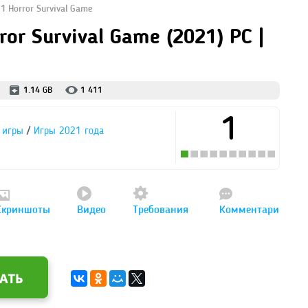
1 Horror Survival Game
ror Survival Game (2021) PC |
1.14 GB
1 411
1
/
 игры
Игры 2021 года
Скриншоты
Видео
Требования
Комментари