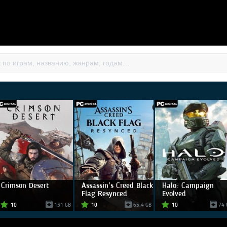
Crimson Desert
Assassin's Creed Black
Halo: Campaign
Flag Resynced
Evolved
10
131 GB
10
65.4 GB
10
74 