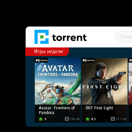
Игры недели
Avatar: Frontiers of
007 First Light
Pandora
9
136 GB
8.5
53.1 GB