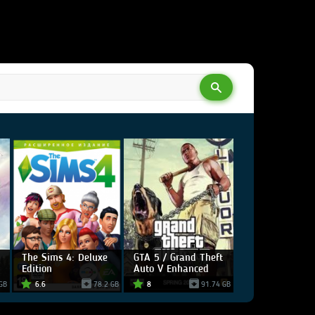
The Sims 4: Deluxe
GTA 5 / Grand Theft
Edition
Auto V Enhanced
GB
6.6
78.2 GB
8
91.74 GB