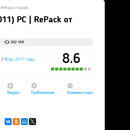
| RePack от xatab
011) PC | RePack от
202 560
8.6
/
Игры 2011 года
Видео
Требования
Комментари