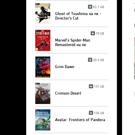
65.1 GB
Ghost of Tsushima на пк -
Director's Cut
79 GB
Marvel’s Spider-Man
Remastered на пк
20.5 GB
Grim Dawn
131 GB
Crimson Desert
136 GB
Avatar: Frontiers of Pandora