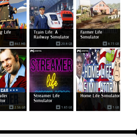
g Life
Train Life: A
Farmer Life
Railway Simulator
Simulator
843 MB
20.8 GB
8.73 GB
ader
Streamer Life
Home Life Simulator
tor
Simulator
2.56 GB
1.83 GB
1 GB