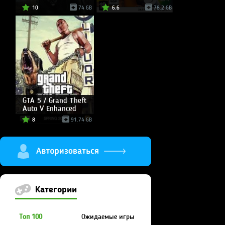
10
74 GB
6.6
78.2 GB
GTA 5 / Grand Theft
Auto V Enhanced
8
91.74 GB
Категории
Топ 100
Ожидаемые игры