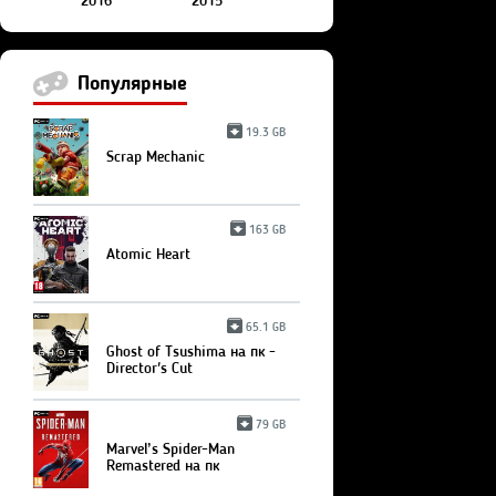
2016
2015
Популярные
19.3 GB
Scrap Mechanic
163 GB
Atomic Heart
65.1 GB
Ghost of Tsushima на пк -
Director's Cut
79 GB
Marvel’s Spider-Man
Remastered на пк