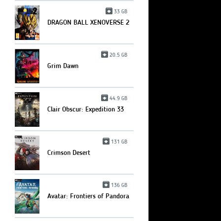
33 GB
DRAGON BALL XENOVERSE 2
20.5 GB
Grim Dawn
44.9 GB
Clair Obscur: Expedition 33
131 GB
Crimson Desert
136 GB
Avatar: Frontiers of Pandora