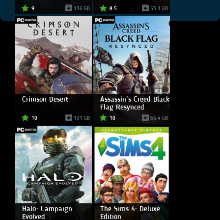
9
136 GB
8.5
53.1 GB
Crimson Desert
Assassin's Creed Black
Flag Resynced
10
131 GB
10
65.4 GB
Halo: Campaign
The Sims 4: Deluxe
Evolved
Edition