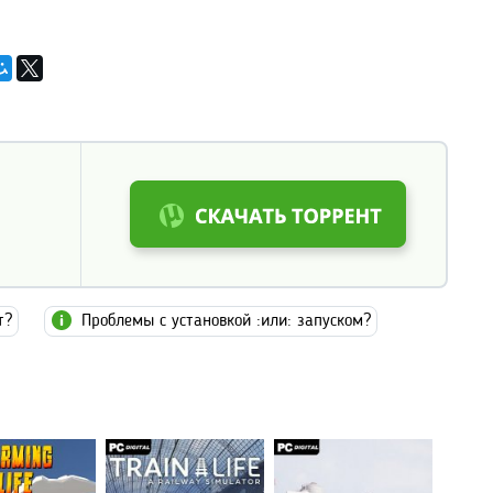
т?
Проблемы с установкой :или: запуском?