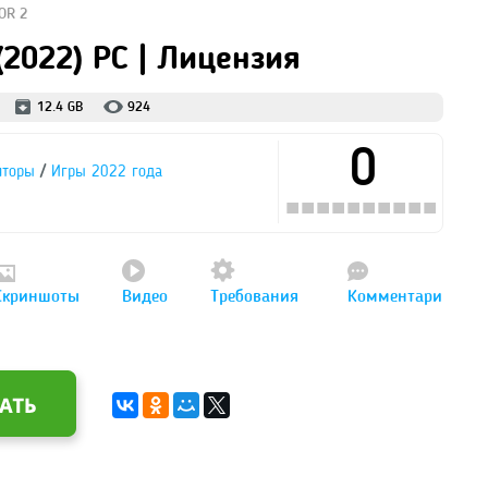
OR 2
(2022) PC | Лицензия
12.4 GB
924
0
/
яторы
Игры 2022 года
Скриншоты
Видео
Требования
Комментари