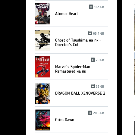
163 GB
Atomic Heart
65.1 GB
Ghost of Tsushima на пк -
Director's Cut
79 GB
Marvel’s Spider-Man
Remastered на пк
33 GB
DRAGON BALL XENOVERSE 2
20.5 GB
Grim Dawn