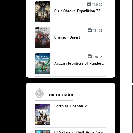
44.9 GB
Clair Obscur: Expedition 33
131 GB
Crimson Desert
136 GB
Avatar: Frontiers of Pandora
Топ онлайн
Fortnite: Chapter 2
GTA / Grand Theft Auto: San