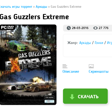
скачать игры торрент
»
Аркады
» Gas Guzzlers Extreme
Gas Guzzlers Extreme
28-03-2016
27 776
Жанр:
/
/
Аркады
Гонки
Иг
Описание
Скриншоты