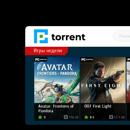
Игры недели
Avatar: Frontiers of
007 First Light
Pandora
9
136 GB
8.5
53.1 GB