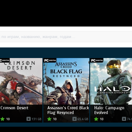
Crimson Desert
Assassin's Creed Black
Halo: Campaign
Flag Resynced
Evolved
10
131 GB
10
65.4 GB
10
74 