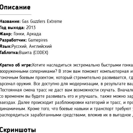
Описание
Название:
Gas Guzzlers Extreme
Год выхода:
2013
Жанр:
Гонки, Аркада
Разработчик:
Gamepires
Язык:
Русский, Английский
Таблэтка:
Вшита (CODEX)
Кратко об игре:
Хотите насладиться экстремально быстрыми гонка
вооруженными соперниками? В этом вам поможет компьютерная игр
гоночным боевым проектом, который стремительно развивается, г
арсенал оружия. Все доступно для модернизации, в результате ва
Постоянная смена трасс не даст вам возможности скучать. Вначале
со временем вы будете развивать его и улучшать, также можно за
заездах. Далее происходит разблокировки категорий и трасс, и п
динамичным. Кроме того, что боевые навыки и транспорт требуют
распорядиться заработанными средствами, вложив их в выгодное д
Скриншоты