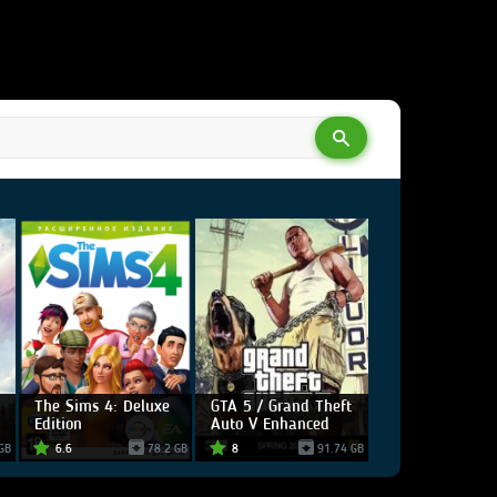
The Sims 4: Deluxe
GTA 5 / Grand Theft
Edition
Auto V Enhanced
GB
6.6
78.2 GB
8
91.74 GB