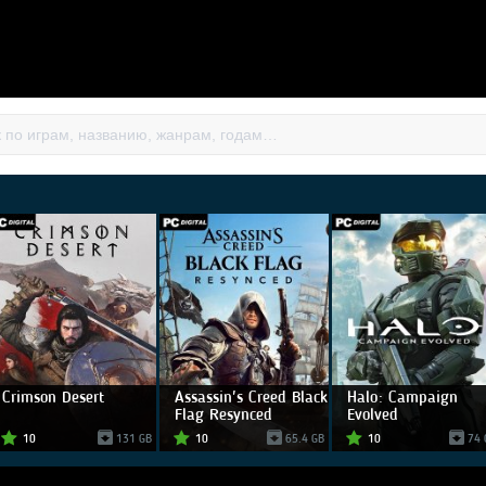
Crimson Desert
Assassin's Creed Black
Halo: Campaign
Flag Resynced
Evolved
10
131 GB
10
65.4 GB
10
74 