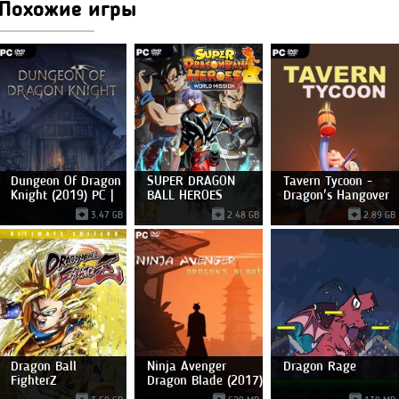
Похожие игры
Dungeon Of Dragon
SUPER DRAGON
Tavern Tycoon -
Knight (2019) PC |
BALL HEROES
Dragon's Hangover
WORLD
3.47 GB
2.48 GB
2.89 GB
Dragon Ball
Ninja Avenger
Dragon Rage
FighterZ
Dragon Blade (2017)