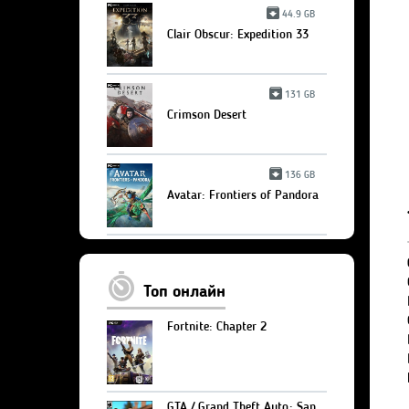
44.9 GB
Clair Obscur: Expedition 33
131 GB
Crimson Desert
136 GB
Avatar: Frontiers of Pandora
Топ онлайн
Fortnite: Chapter 2
GTA / Grand Theft Auto: San