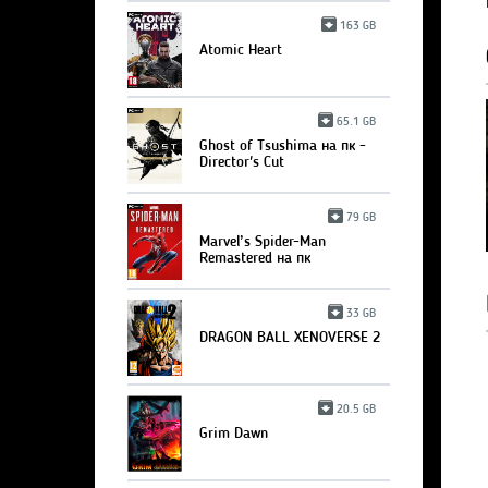
163 GB
Atomic Heart
65.1 GB
Ghost of Tsushima на пк -
Director's Cut
79 GB
Marvel’s Spider-Man
Remastered на пк
33 GB
DRAGON BALL XENOVERSE 2
20.5 GB
Grim Dawn