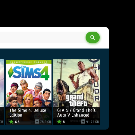
The Sims 4: Deluxe
GTA 5 / Grand Theft
Edition
Auto V Enhanced
GB
6.6
78.2 GB
8
91.74 GB