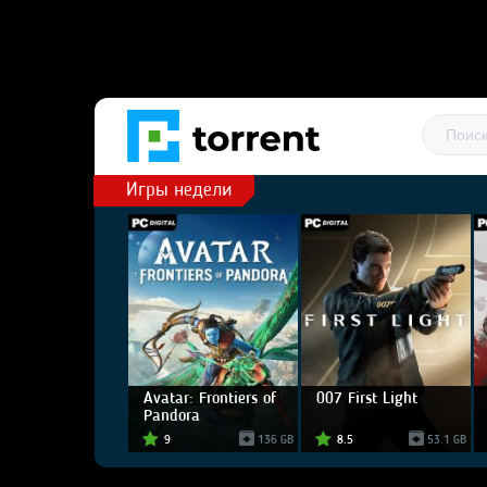
Игры недели
Avatar: Frontiers of
007 First Light
Pandora
9
136 GB
8.5
53.1 GB