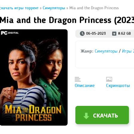
скачать игры торрент
»
Симуляторы
» Mia and the Dragon Princess
Mia and the Dragon Princess (202
06-05-2023
8.62 GB
Жанр:
/
Симуляторы
Игры 
Описание
Скриншоты