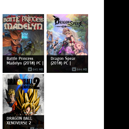
Battle Princess
Dragon Spear
Madelyn (2018) PC |
(2018) PC |
Лицензия
645 MB
644 MB
DRAGON BALL
XENOVERSE 2