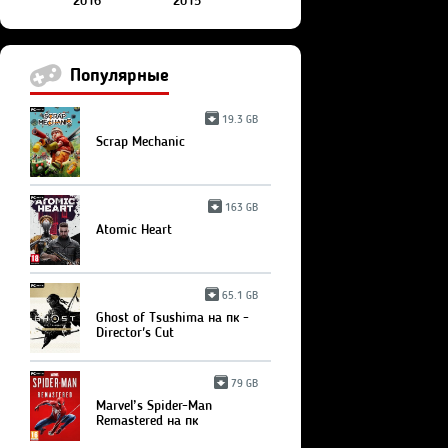
2016
2015
Популярные
19.3 GB
Scrap Mechanic
163 GB
Atomic Heart
65.1 GB
Ghost of Tsushima на пк -
Director's Cut
79 GB
Marvel’s Spider-Man
Remastered на пк