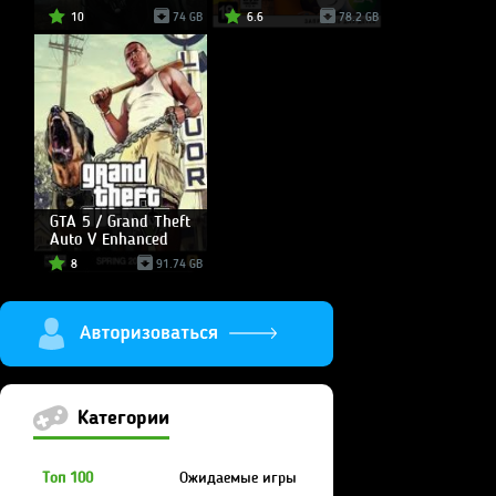
10
74 GB
6.6
78.2 GB
GTA 5 / Grand Theft
Auto V Enhanced
8
91.74 GB
Категории
Топ 100
Ожидаемые игры