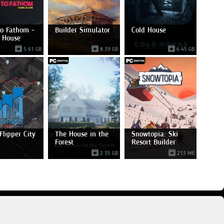
to Fathom -
Builder Simulator
Cold House
 House
5.61 GB
8.39 GB
6.45 GB
Flipper City
The House in the
Snowtopia: Ski
Forest
Resort Builder
2.35 GB
213 MB