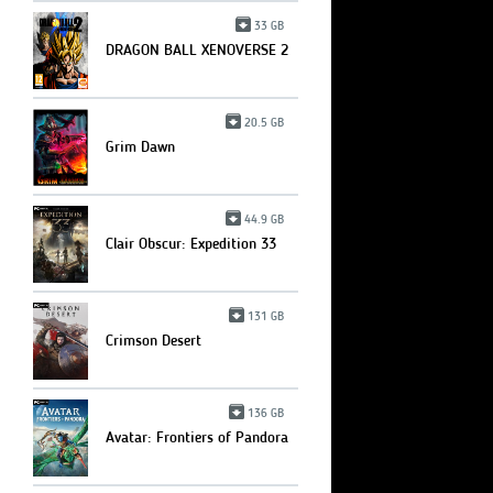
33 GB
DRAGON BALL XENOVERSE 2
20.5 GB
Grim Dawn
44.9 GB
Clair Obscur: Expedition 33
131 GB
Crimson Desert
136 GB
Avatar: Frontiers of Pandora