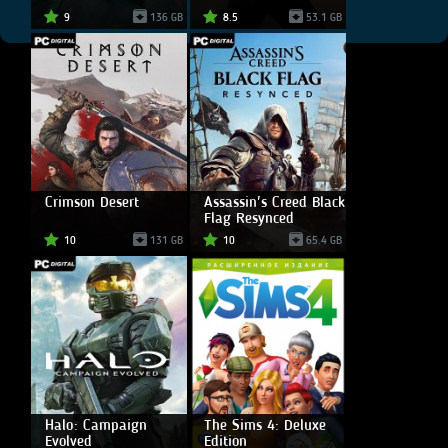
9
136 GB
8.5
53.1 GB
Crimson Desert
Assassin's Creed Black
Flag Resynced
10
131 GB
10
65.4 GB
Halo: Campaign
The Sims 4: Deluxe
Evolved
Edition