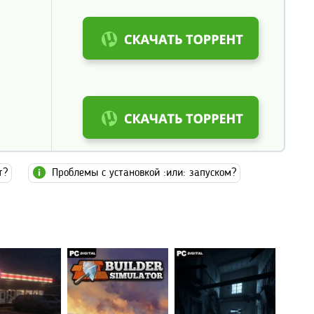
т?
Проблемы с установкой :или: запуском?