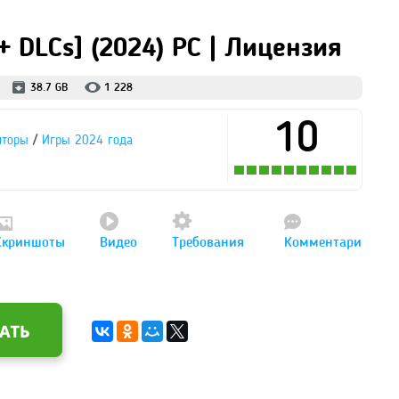
+ DLCs] (2024) PC | Лицензия
38.7 GB
1 228
10
/
яторы
Игры 2024 года
Скриншоты
Видео
Требования
Комментари