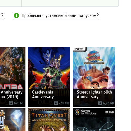
т?
Проблемы с установкой :или: запуском?
 Anniversary
Castlevania
Street Fighter 30th
tion (2019)
Anniversary
Anniversary
Collection
620 MB
731 MB
6,93 GB