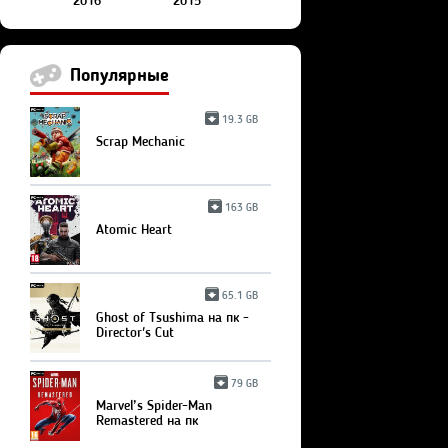
2016
2015
Популярные
19.3 GB
Scrap Mechanic
163 GB
Atomic Heart
65.1 GB
Ghost of Tsushima на пк -
Director's Cut
79 GB
Marvel’s Spider-Man
Remastered на пк