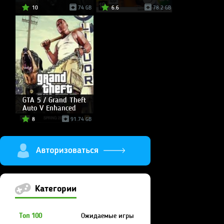
10
74 GB
6.6
78.2 GB
GTA 5 / Grand Theft
Auto V Enhanced
8
91.74 GB
Категории
Топ 100
Ожидаемые игры