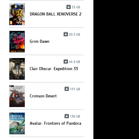
33 GB
DRAGON BALL XENOVERSE 2
20.5 GB
Grim Dawn
44.9 GB
Clair Obscur: Expedition 33
131 GB
Crimson Desert
136 GB
Avatar: Frontiers of Pandora