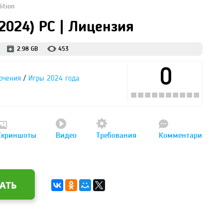
ition
 (2024) PC | Лицензия
2.98 GB
453
0
/
ючения
Игры 2024 года
Скриншоты
Видео
Требования
Комментари