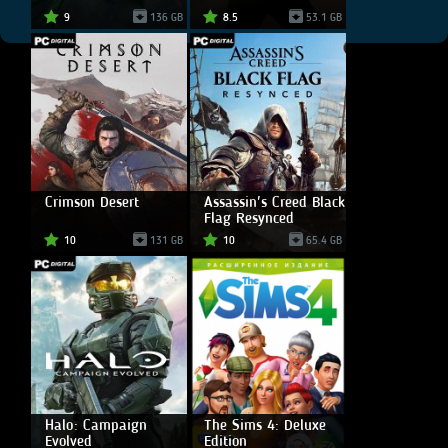
9
136 GB
8.5
53.1 GB
Crimson Desert
Assassin's Creed Black
Flag Resynced
10
131 GB
10
65.4 GB
Halo: Campaign
The Sims 4: Deluxe
Evolved
Edition