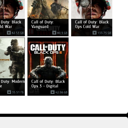
f Duty: Black
Call of Duty:
Call of Duty: Black
ld War
Vanguard
Ops Cold War
82.53 GB
80.9 GB
133.75 GB
f Duty: Modern
Call of Duty: Black
e
Ops 3 - Digital
35.51 ГБ
42.56 GB