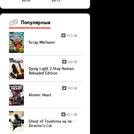
2016
2015
Популярные
19.3 GB
Scrap Mechanic
120 GB
Dying Light 2 Stay Human:
Reloaded Edition
163 GB
Atomic Heart
65.1 GB
Ghost of Tsushima на пк -
Director's Cut