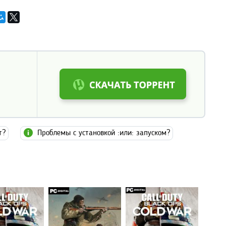
т?
Проблемы с установкой :или: запуском?