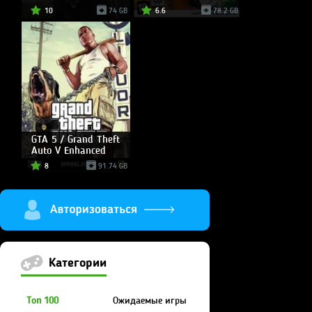
10
74 GB
6.6
78.2 GB
GTA 5 / Grand Theft
Auto V Enhanced
8
91.74 GB
Категории
Топ 100
Ожидаемые игры