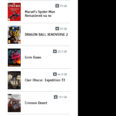
79 GB
Marvel’s Spider-Man
Remastered на пк
33 GB
DRAGON BALL XENOVERSE 2
20.5 GB
Grim Dawn
44.9 GB
Clair Obscur: Expedition 33
131 GB
Crimson Desert