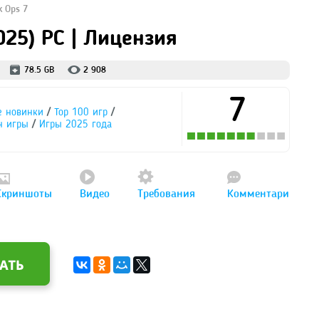
k Ops 7
2025) PC | Лицензия
78.5 GB
2 908
7
/
/
е новинки
Тор 100 игр
/
н игры
Игры 2025 года
Скриншоты
Видео
Требования
Комментари