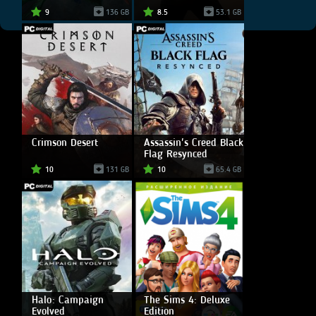
9
136 GB
8.5
53.1 GB
Crimson Desert
Assassin's Creed Black
Flag Resynced
10
131 GB
10
65.4 GB
Halo: Campaign
The Sims 4: Deluxe
Evolved
Edition