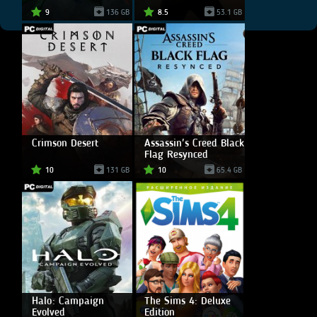
9
136 GB
8.5
53.1 GB
Crimson Desert
Assassin's Creed Black
Flag Resynced
10
131 GB
10
65.4 GB
Halo: Campaign
The Sims 4: Deluxe
Evolved
Edition