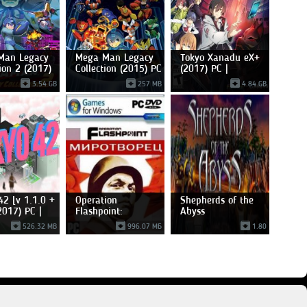
Man Legacy
Mega Man Legacy
Tokyo Xanadu eX+
tion 2 (2017)
Collection (2015) PC
(2017) PC |
Лицензия
3.54 GB
257 MB
4.84 GB
42 [v 1.1.0 +
Operation
Shepherds of the
2017) PC |
Flashpoint:
Abyss
Миротворец
526.32 MB
996.07 МБ
1.80