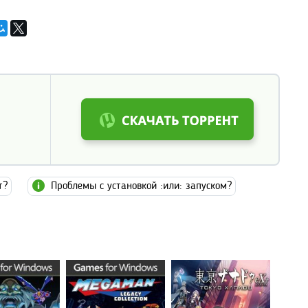
т?
Проблемы с установкой :или: запуском?