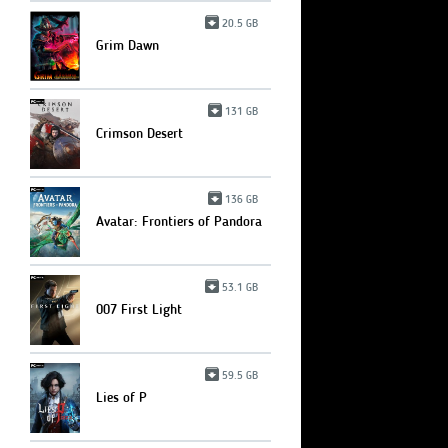
20.5 GB
Grim Dawn
131 GB
Crimson Desert
136 GB
Avatar: Frontiers of Pandora
53.1 GB
007 First Light
59.5 GB
Lies of P