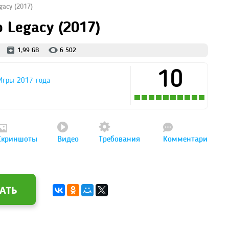
gacy (2017)
o Legacy (2017)
1,99 GB
6 502
10
Игры 2017 года
Скриншоты
Видео
Требования
Комментари