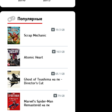
2016
2015
Популярные
19.3 GB
Scrap Mechanic
163 GB
Atomic Heart
65.1 GB
Ghost of Tsushima на пк -
Director's Cut
79 GB
Marvel’s Spider-Man
Remastered на пк