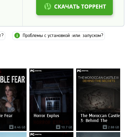
т?
Проблемы с установкой :или: запуском?
le Fear
Horror Explus
The Moroccan Castle
3: Behind The
8.46 GB
10.7 GB
2.88 GB