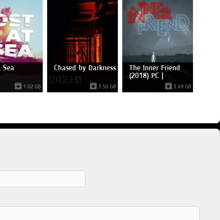
t Sea
Chased by Darkness
The Inner Friend
(2018) PC |
Лицензия
1.02 GB
3.50 GB
3.49 GB