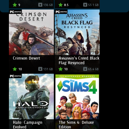
9
136 GB
8.5
53.1 GB
Crimson Desert
Assassin's Creed Black
Flag Resynced
10
131 GB
10
65.4 GB
Halo: Campaign
The Sims 4: Deluxe
Evolved
Edition