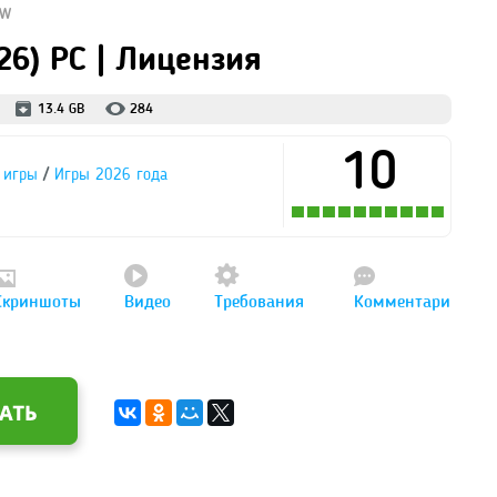
OW
26) PC | Лицензия
13.4 GB
284
10
/
 игры
Игры 2026 года
Скриншоты
Видео
Требования
Комментари