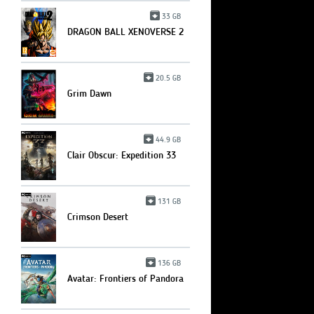
33 GB
DRAGON BALL XENOVERSE 2
20.5 GB
Grim Dawn
44.9 GB
Clair Obscur: Expedition 33
131 GB
Crimson Desert
136 GB
Avatar: Frontiers of Pandora