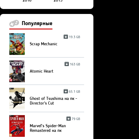
2016
2015
Популярные
19.3 GB
Scrap Mechanic
163 GB
Atomic Heart
65.1 GB
Ghost of Tsushima на пк -
Director's Cut
79 GB
Marvel’s Spider-Man
Remastered на пк