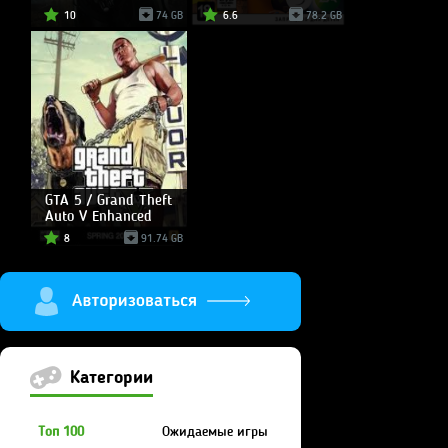
10
74 GB
6.6
78.2 GB
GTA 5 / Grand Theft
Auto V Enhanced
8
91.74 GB
Категории
Топ 100
Ожидаемые игры