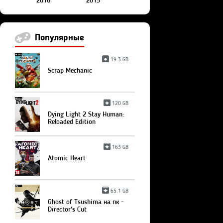
2016
2015
Популярные
19.3 GB
Scrap Mechanic
120 GB
Dying Light 2 Stay Human:
Reloaded Edition
163 GB
Atomic Heart
65.1 GB
Ghost of Tsushima на пк -
Director's Cut