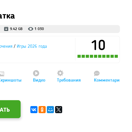
атка
9.42 GB
1 030
10
/
ючения
Игры 2026 года
Скриншоты
Видео
Требования
Комментари