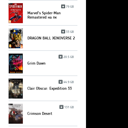
79 GB
Marvel’s Spider-Man
Remastered на пк
33 GB
DRAGON BALL XENOVERSE 2
20.5 GB
Grim Dawn
44.9 GB
Clair Obscur: Expedition 33
131 GB
Crimson Desert