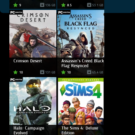
9
136 GB
8.5
53.1 GB
Crimson Desert
Assassin's Creed Black
Flag Resynced
10
131 GB
10
65.4 GB
Halo: Campaign
The Sims 4: Deluxe
Evolved
Edition