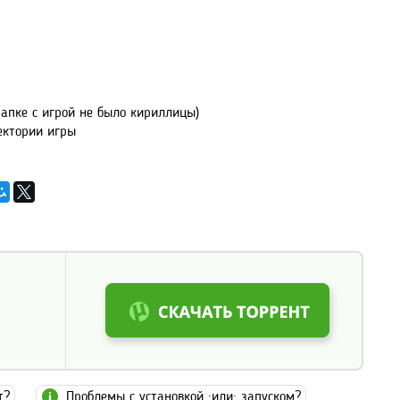
папке с игрой не было кириллицы)
ектории игры
т?
Проблемы с установкой :или: запуском?