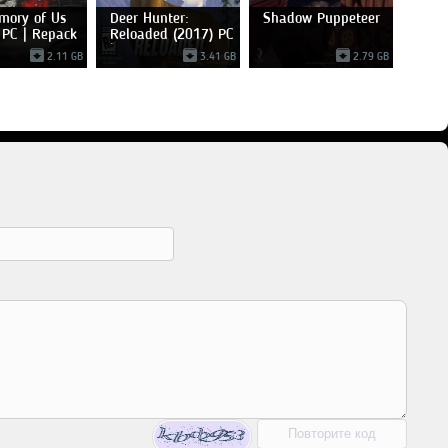
mory of Us
Deer Hunter:
Shadow Puppeteer
 PC | Repack
Reloaded (2017) PC
|
2.11 GB
3.41 GB
2.79 GB