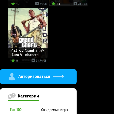
10
74 GB
6.6
78.2 GB
GTA 5 / Grand Theft
Auto V Enhanced
8
91.74 GB
Категории
Топ 100
Ожидаемые игры