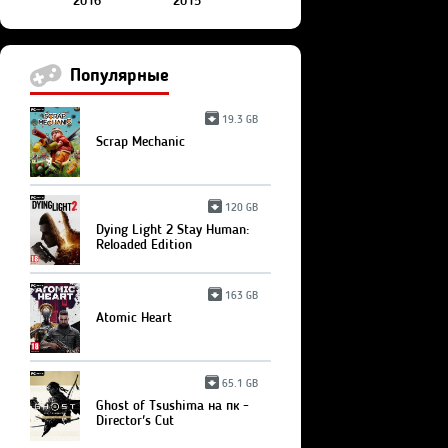
2016
2015
Популярные
19.3 GB
Scrap Mechanic
120 GB
Dying Light 2 Stay Human:
Reloaded Edition
163 GB
Atomic Heart
65.1 GB
Ghost of Tsushima на пк -
Director's Cut