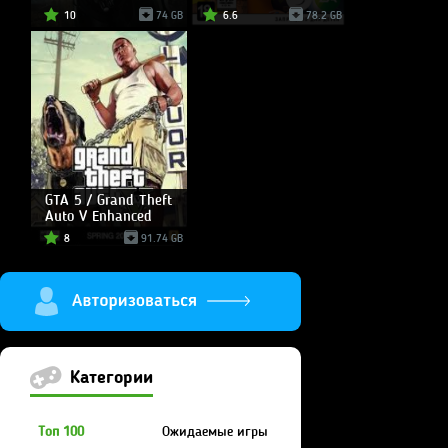
10
74 GB
6.6
78.2 GB
GTA 5 / Grand Theft
Auto V Enhanced
8
91.74 GB
Категории
Топ 100
Ожидаемые игры