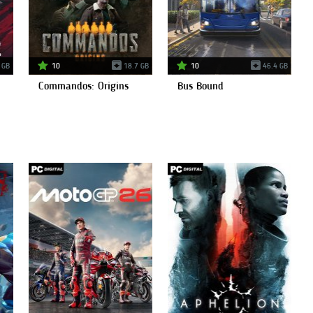
 GB
10
18.7 GB
10
46.4 GB
Commandos: Origins
Bus Bound