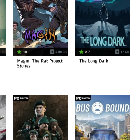
 GB
10
4.08 GB
8.7
17 GB
Magin: The Rat Project
The Long Dark
Stories