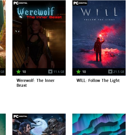
 GB
10
11.4 GB
10
21.5 GB
Werewolf: The Inner
WILL: Follow The Light
Beast