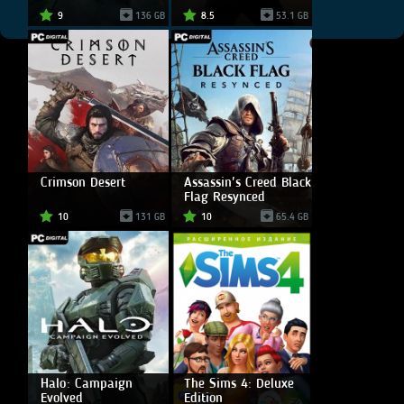
9
136 GB
8.5
53.1 GB
Crimson Desert
Assassin's Creed Black
Flag Resynced
10
131 GB
10
65.4 GB
Halo: Campaign
The Sims 4: Deluxe
Evolved
Edition