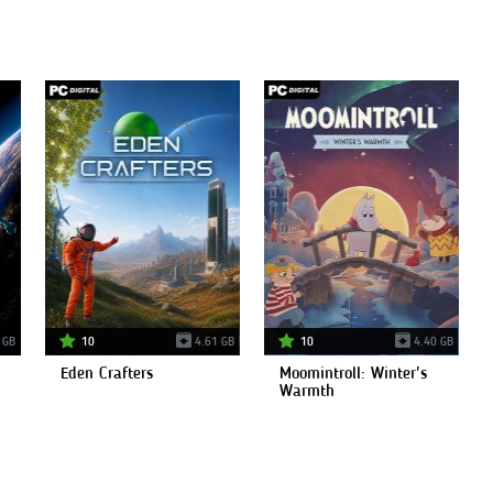
 GB
10
4.61 GB
10
4.40 GB
Eden Crafters
Moomintroll: Winter's
Warmth