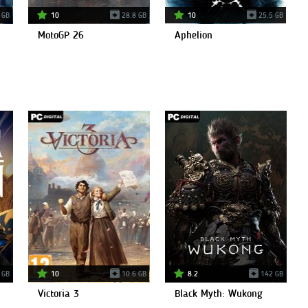
 GB
10
28.8 GB
10
25.5 GB
MotoGP 26
Aphelion
 GB
10
10.6 GB
8.2
142 GB
Victoria 3
Black Myth: Wukong