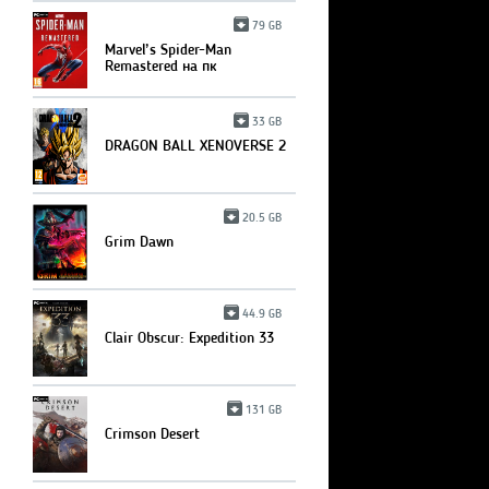
79 GB
Marvel’s Spider-Man
Remastered на пк
33 GB
DRAGON BALL XENOVERSE 2
20.5 GB
Grim Dawn
44.9 GB
Clair Obscur: Expedition 33
131 GB
Crimson Desert