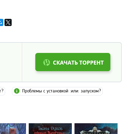
т?
Проблемы с установкой :или: запуском?