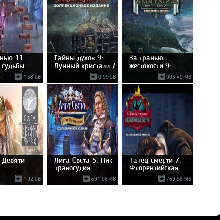
анью 11.
Тайны духов 9:
За гранью
 судьбы.
Лунный кристалл /
жестокости 9:
Смертельное
1.68 GB
0.99 GB
903.49 MB
 Девяти
Лига Света 5. Пик
Танец смерти 7.
.
правосудия.
Флорентийская
кционное
элегия.
1.02 GB
691.06 MB
769.98 MB