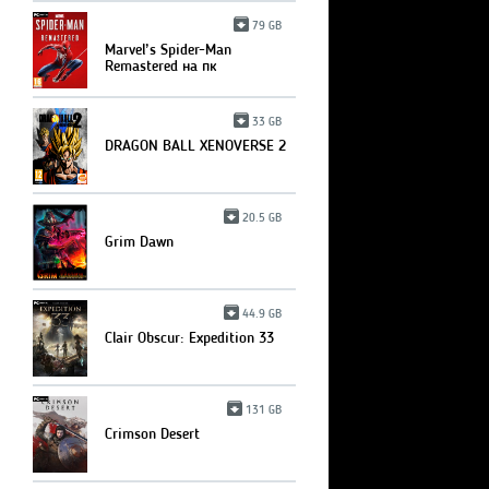
79 GB
Marvel’s Spider-Man
Remastered на пк
33 GB
DRAGON BALL XENOVERSE 2
20.5 GB
Grim Dawn
44.9 GB
Clair Obscur: Expedition 33
131 GB
Crimson Desert