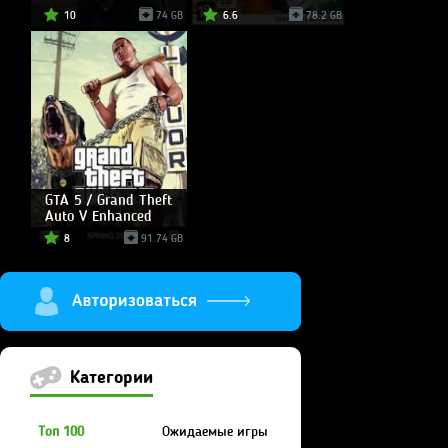
10
74 GB
6.6
78.2 GB
GTA 5 / Grand Theft
Auto V Enhanced
8
91.74 GB
Категории
Топ 100
Ожидаемые игры