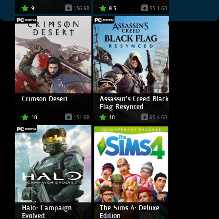
9
136 GB
8.5
53.1 GB
Crimson Desert
Assassin's Creed Black
Flag Resynced
10
131 GB
10
65.4 GB
Halo: Campaign
The Sims 4: Deluxe
Evolved
Edition