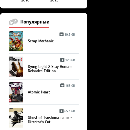
2016
2015
Популярные
19.3 GB
Scrap Mechanic
120 GB
Dying Light 2 Stay Human:
Reloaded Edition
163 GB
Atomic Heart
65.1 GB
Ghost of Tsushima на пк -
Director's Cut