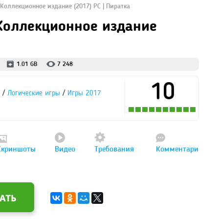
Коллекционное издание (2017) PC | Пиратка
 Коллекционное издание
1.01 GB
7 248
10
/
/
Логические игры
Игры 2017
Скриншоты
Видео
Требования
Комментари