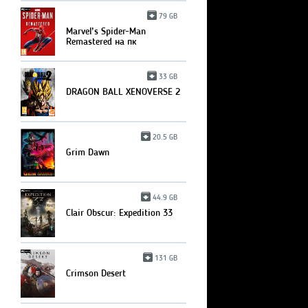
79 GB
Marvel’s Spider-Man
Remastered на пк
33 GB
DRAGON BALL XENOVERSE 2
20.5 GB
Grim Dawn
44.9 GB
Clair Obscur: Expedition 33
131 GB
Crimson Desert