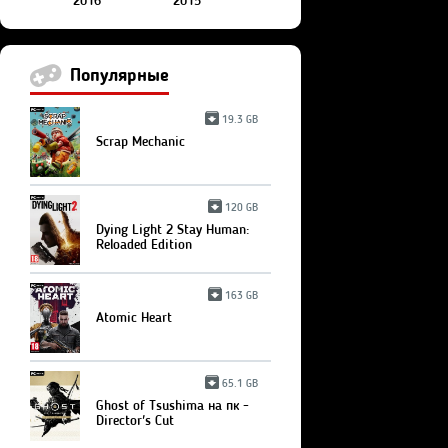
2016
2015
Популярные
19.3 GB
Scrap Mechanic
120 GB
Dying Light 2 Stay Human:
Reloaded Edition
163 GB
Atomic Heart
65.1 GB
Ghost of Tsushima на пк -
Director's Cut