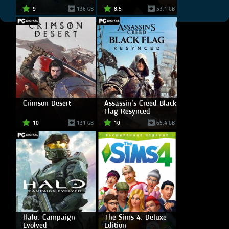
9
136 GB
8.5
53.1 GB
Crimson Desert
Assassin's Creed Black
Flag Resynced
10
131 GB
10
65.4 GB
Halo: Campaign
The Sims 4: Deluxe
Evolved
Edition