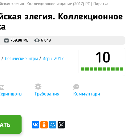
йская элегия. Коллекционное издание (2017) PC | Пиратка
йская элегия. Коллекционное
ка
769.98 MB
6 048
10
/
/
Логические игры
Игры 2017
Скриншоты
Требования
Комментари