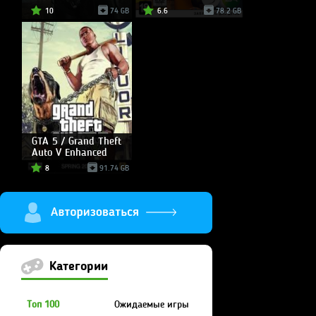
10
74 GB
6.6
78.2 GB
GTA 5 / Grand Theft
Auto V Enhanced
8
91.74 GB
Категории
Топ 100
Ожидаемые игры