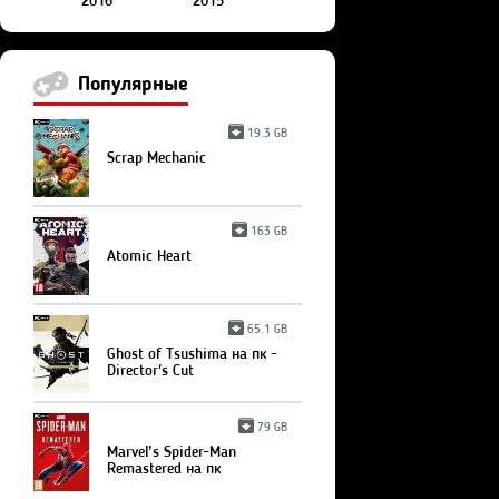
2016
2015
Популярные
19.3 GB
Scrap Mechanic
163 GB
Atomic Heart
65.1 GB
Ghost of Tsushima на пк -
Director's Cut
79 GB
Marvel’s Spider-Man
Remastered на пк