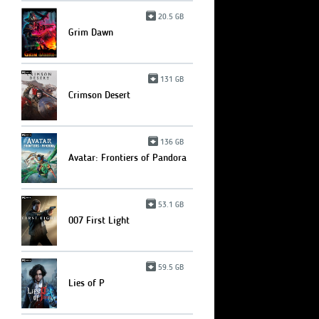
20.5 GB
Grim Dawn
131 GB
Crimson Desert
136 GB
Avatar: Frontiers of Pandora
53.1 GB
007 First Light
59.5 GB
Lies of P