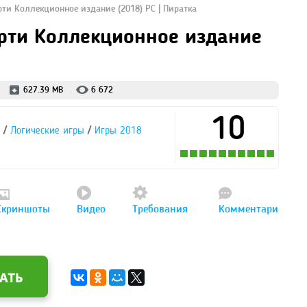
рти Коллекционное издание (2018) PC | Пиратка
ерти Коллекционное издание
627.39 MB
6 672
10
/
/
Логические игры
Игры 2018
Скриншоты
Видео
Требования
Комментари