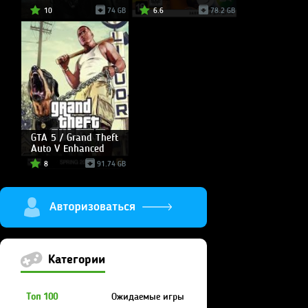
10
74 GB
6.6
78.2 GB
GTA 5 / Grand Theft
Auto V Enhanced
8
91.74 GB
Категории
Топ 100
Ожидаемые игры