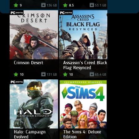
9
136 GB
8.5
53.1 GB
Crimson Desert
Assassin's Creed Black
Flag Resynced
10
131 GB
10
65.4 GB
Halo: Campaign
The Sims 4: Deluxe
Evolved
Edition