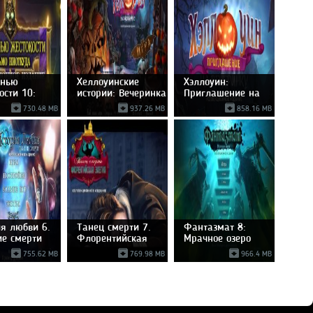
анью
Хеллоуинские
Хэллоуин:
ости 10:
истории: Вечеринка
Приглашение на
о
вечеринку.
730.48 MB
937.26 MB
858.16 MB
ия любви 6.
Танец смерти 7.
Фантазмат 8:
ие смерти
Флорентийская
Мрачное озеро
элегия.
755.62 MB
769.98 MB
966.4 MB