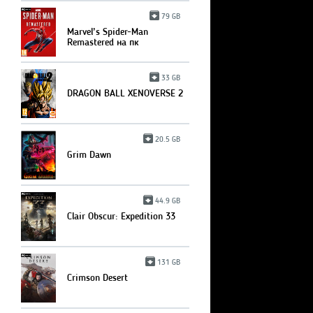
79 GB
Marvel’s Spider-Man
Remastered на пк
33 GB
DRAGON BALL XENOVERSE 2
20.5 GB
Grim Dawn
44.9 GB
Clair Obscur: Expedition 33
131 GB
Crimson Desert