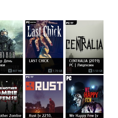
ер День
LAST CHICK
CENTRALIA (2019)
чки
PC | Лицензия
807 MB
1.70 GB
3.50 GB
other Zombie
Rust [v 2210,
We Happy Few [v