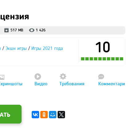
ицензия
517 MB
1 426
10
/
/
ы
Экшн игры
Игры 2021 года
Скриншоты
Видео
Требования
Комментари