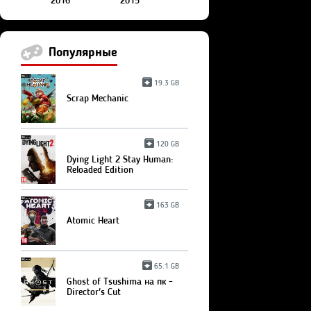
2016
2015
Популярные
19.3 GB
Scrap Mechanic
120 GB
Dying Light 2 Stay Human:
Reloaded Edition
163 GB
Atomic Heart
65.1 GB
Ghost of Tsushima на пк -
Director's Cut