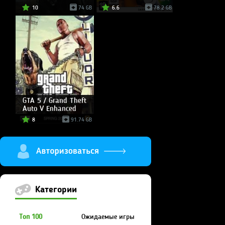
10
74 GB
6.6
78.2 GB
GTA 5 / Grand Theft
Auto V Enhanced
8
91.74 GB
Категории
Топ 100
Ожидаемые игры