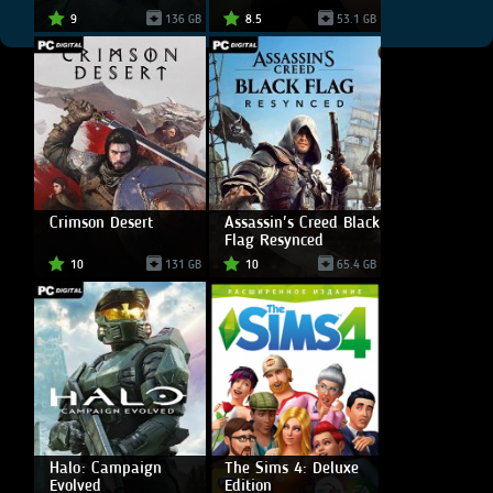
9
136 GB
8.5
53.1 GB
Crimson Desert
Assassin's Creed Black
Flag Resynced
10
131 GB
10
65.4 GB
Halo: Campaign
The Sims 4: Deluxe
Evolved
Edition