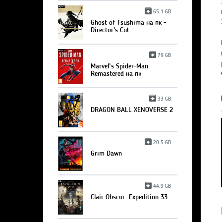
65.1 GB
Ghost of Tsushima на пк -
Director's Cut
79 GB
Marvel’s Spider-Man
Remastered на пк
33 GB
DRAGON BALL XENOVERSE 2
20.5 GB
Grim Dawn
44.9 GB
Clair Obscur: Expedition 33