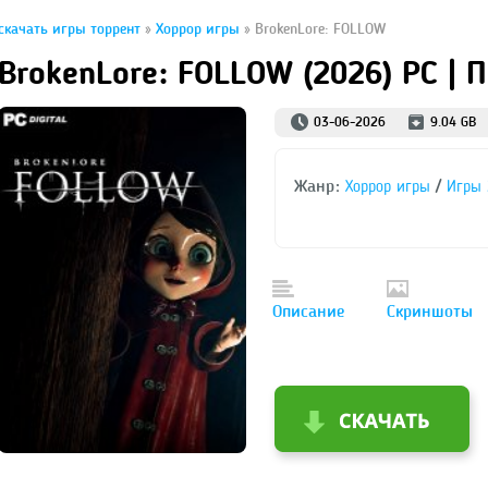
скачать игры торрент
»
Хоррор игры
» BrokenLore: FOLLOW
BrokenLore: FOLLOW (2026) PC | 
03-06-2026
9.04 GB
Жанр:
/
Хоррор игры
Игры 
Описание
Скриншоты