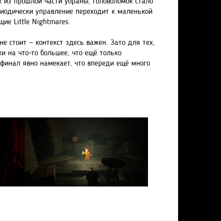
 из прошлой части убраны, головоломок стало
риодически управление переходит к маленькой
ие Little Nightmares.
 стоит — контекст здесь важен. Зато для тех,
и на что-то большее, что ещё только
 финал явно намекает, что впереди ещё много