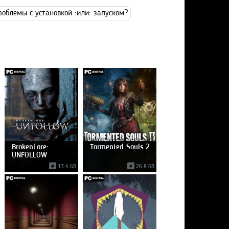
роблемы с установкой :или: запуском?
BrokenLore:
Tormented Souls 2
UNFOLLOW
13.4 GB
26.8 GB