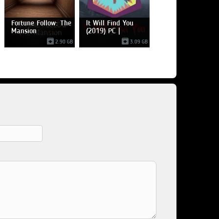
Fortune Follow: The
It Will Find You
Mansion
(2019) PC |
Лицензия
2.90 GB
3.09 GB