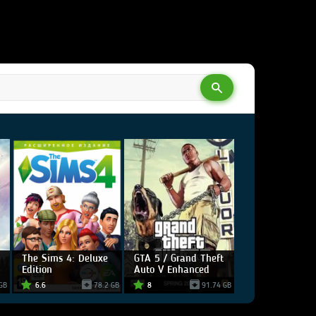
The Sims 4: Deluxe
GTA 5 / Grand Theft
Edition
Auto V Enhanced
GB
6.6
78.2 GB
8
91.74 GB