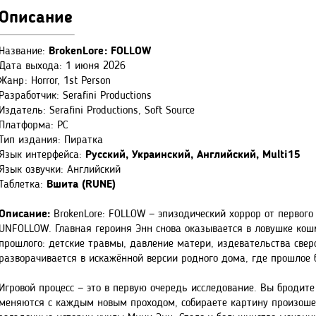
Описание
Название:
BrokenLore: FOLLOW
Дата выхода: 1 июня 2026
Жанр: Horror, 1st Person
Разработчик: Serafini Productions
Издатель: Serafini Productions, Soft Source
Платформа: PC
Тип издания: Пиратка
Язык интерфейса:
Русский, Украинский, Английский, Multi15
Язык озвучки: Английский
Таблетка:
Вшита (RUNE)
Описание:
BrokenLore: FOLLOW — эпизодический хоррор от первого
UNFOLLOW. Главная героиня Энн снова оказывается в ловушке кошм
прошлого: детские травмы, давление матери, издевательства сверс
разворачивается в искажённой версии родного дома, где прошлое 
Игровой процесс — это в первую очередь исследование. Вы бродит
меняются с каждым новым проходом, собираете картину произошед