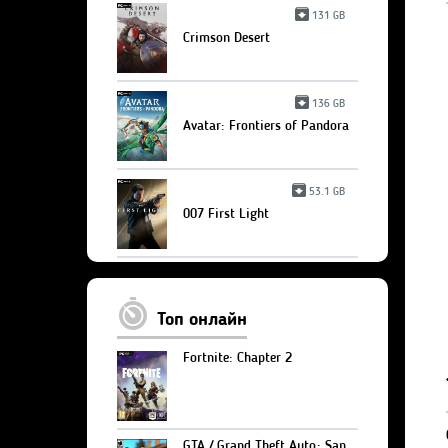
131 GB
Crimson Desert
136 GB
Avatar: Frontiers of Pandora
53.1 GB
007 First Light
Топ онлайн
Fortnite: Chapter 2
GTA / Grand Theft Auto: San