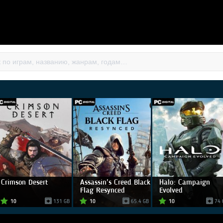
Crimson Desert
Assassin's Creed Black
Halo: Campaign
Flag Resynced
Evolved
10
131 GB
10
65.4 GB
10
74 