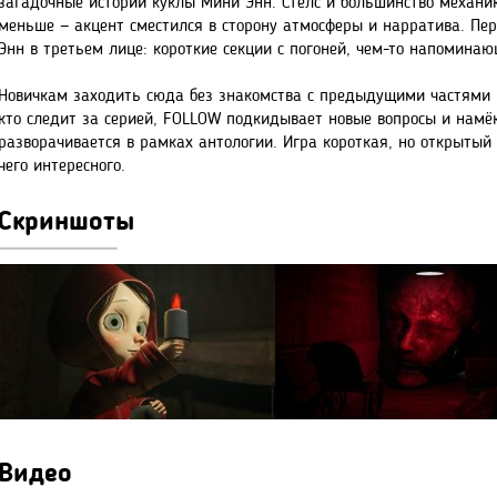
загадочные истории куклы Мини Энн. Стелс и большинство механик
меньше — акцент сместился в сторону атмосферы и нарратива. Пе
Энн в третьем лице: короткие секции с погоней, чем-то напоминающ
Новичкам заходить сюда без знакомства с предыдущими частями не
кто следит за серией, FOLLOW подкидывает новые вопросы и намёк
разворачивается в рамках антологии. Игра короткая, но открытый
чего интересного.
Скриншоты
Видео