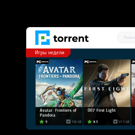
Игры недели
Avatar: Frontiers of
007 First Light
Pandora
9
136 GB
8.5
53.1 GB