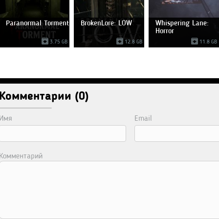
Paranormal Torment
BrokenLore: LOW
Whispering Lane:
Horror
3.75 GB
12.8 GB
11.8 GB
Комментарии (0)
Имя
Email
Комментарий