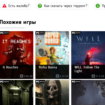
Есть жалоба?
Как скачать через торрент?
П
Похожие игры
It Reaches
Yerba Buena
WILL: Follow The
Light
4.84 GB
6.54 GB
21.5 GB