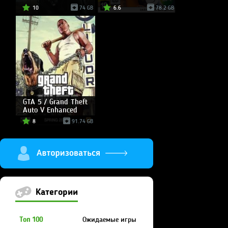
10
74 GB
6.6
78.2 GB
GTA 5 / Grand Theft
Auto V Enhanced
8
91.74 GB
Категории
Топ 100
Ожидаемые игры