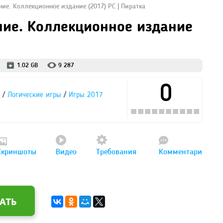
ние. Коллекционное издание (2017) PC | Пиратка
ние. Коллекционное издание
1.02 GB
9 287
0
/
/
Логические игры
Игры 2017
Скриншоты
Видео
Требования
Комментари