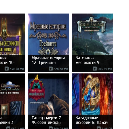
анью
Мрачные истории
За гранью
ости 10:
12. Грейвитч.
жестокости 9:
о
Смертельное
730.48 MB
828.38 MB
903.49 MB
ма
Танец смерти 7.
Загадочные
дений 3:
Флорентийская
истории 6: Палач
ельный
элегия.