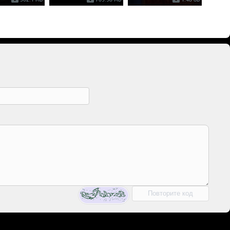
562.1 MB
769.98 MB
1.48 GB