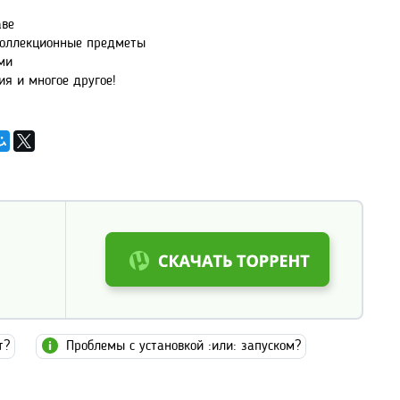
аве
 коллекционные предметы
ми
ия и многое другое!
т?
Проблемы с установкой :или: запуском?