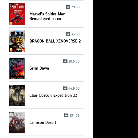
79 GB
Marvel’s Spider-Man
Remastered на пк
33 GB
DRAGON BALL XENOVERSE 2
20.5 GB
Grim Dawn
44.9 GB
Clair Obscur: Expedition 33
131 GB
Crimson Desert