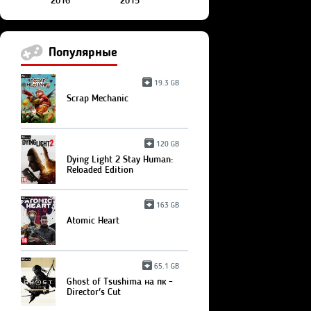
2016
2015
Популярные
19.3 GB
Scrap Mechanic
120 GB
Dying Light 2 Stay Human:
Reloaded Edition
163 GB
Atomic Heart
65.1 GB
Ghost of Tsushima на пк -
Director's Cut