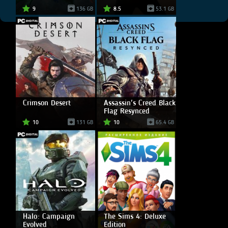
9
136 GB
8.5
53.1 GB
Crimson Desert
Assassin's Creed Black
Flag Resynced
10
131 GB
10
65.4 GB
Halo: Campaign
The Sims 4: Deluxe
Evolved
Edition