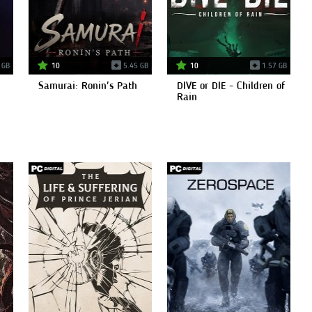
 GB
10
5.45 GB
10
1.57 GB
Samurai: Ronin's Path
DIVE or DIE - Children of
Rain