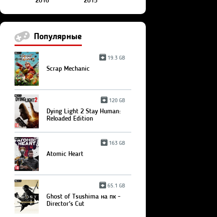
2016
2015
Популярные
19.3 GB
Scrap Mechanic
120 GB
Dying Light 2 Stay Human:
Reloaded Edition
163 GB
Atomic Heart
65.1 GB
Ghost of Tsushima на пк -
Director's Cut