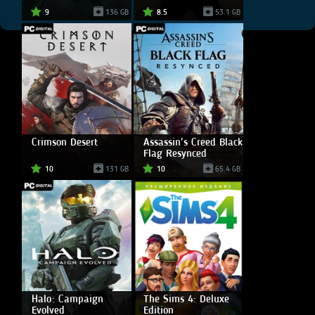
9
136 GB
8.5
53.1 GB
Crimson Desert
Assassin's Creed Black
Flag Resynced
10
131 GB
10
65.4 GB
Halo: Campaign
The Sims 4: Deluxe
Evolved
Edition