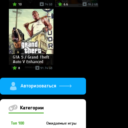
10
74 GB
6.6
78.2 GB
GTA 5 / Grand Theft
Auto V Enhanced
8
91.74 GB
Категории
Топ 100
Ожидаемые игры