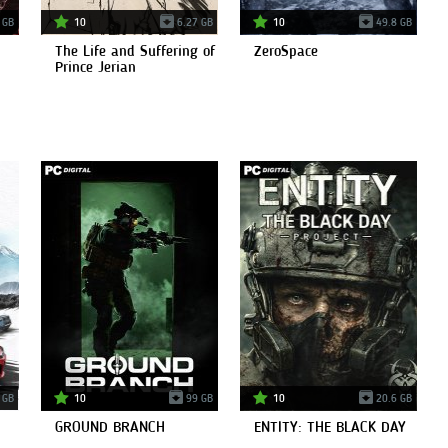
 GB
10
6.27 GB
10
49.8 GB
The Life and Suffering of
ZeroSpace
Prince Jerian
 GB
10
99 GB
10
20.6 GB
GROUND BRANCH
ENTITY: THE BLACK DAY