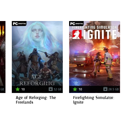
 GB
10
32 GB
10
28.5 GB
Age of Reforging: The
Firefighting Simulator:
Freelands
Ignite