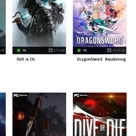
 GB
10
27.9 GB
10
20.03 GB
Hell is Us
DragonSword: Awakening