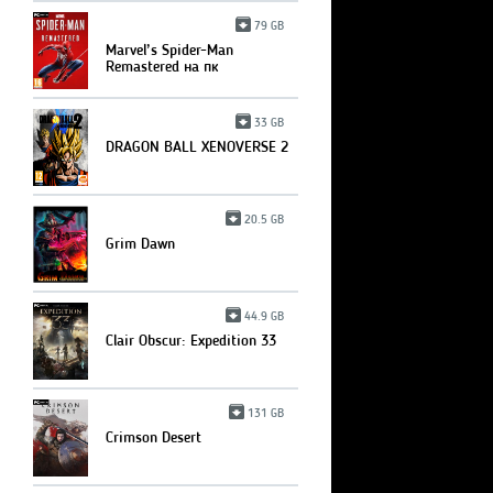
79 GB
Marvel’s Spider-Man
Remastered на пк
33 GB
DRAGON BALL XENOVERSE 2
20.5 GB
Grim Dawn
44.9 GB
Clair Obscur: Expedition 33
131 GB
Crimson Desert