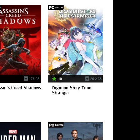
176 GB
10
26.2 GB
ssin's Creed Shadows
Digimon Story Time
Stranger