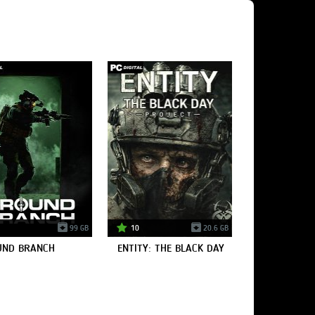
99 GB
10
20.6 GB
UND BRANCH
ENTITY: THE BLACK DAY