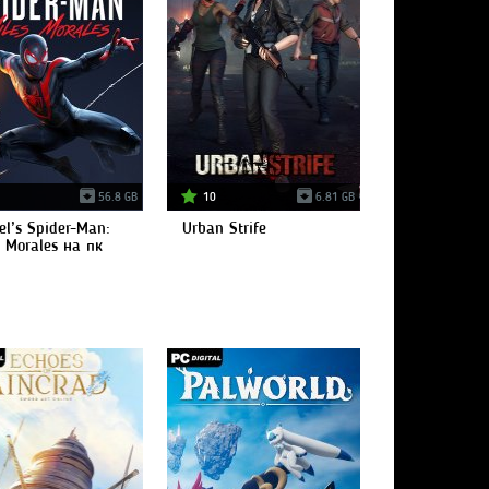
56.8 GB
10
6.81 GB
el’s Spider-Man:
Urban Strife
s Morales на пк