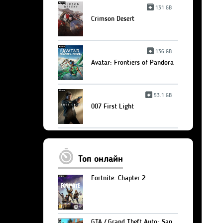
131 GB
Crimson Desert
136 GB
Avatar: Frontiers of Pandora
53.1 GB
007 First Light
Топ онлайн
Fortnite: Chapter 2
GTA / Grand Theft Auto: San