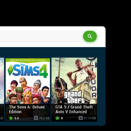
The Sims 4: Deluxe
GTA 5 / Grand Theft
Edition
Auto V Enhanced
GB
6.6
78.2 GB
8
91.74 GB