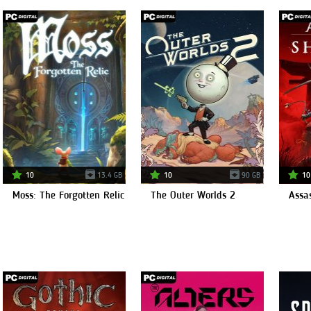
10
13.4 GB
10
90 GB
10
Moss: The Forgotten Relic
The Outer Worlds 2
Assa