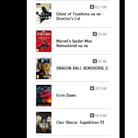
65.1 GB
Ghost of Tsushima на пк -
Director's Cut
79 GB
Marvel’s Spider-Man
Remastered на пк
33 GB
DRAGON BALL XENOVERSE 2
20.5 GB
Grim Dawn
44.9 GB
Clair Obscur: Expedition 33