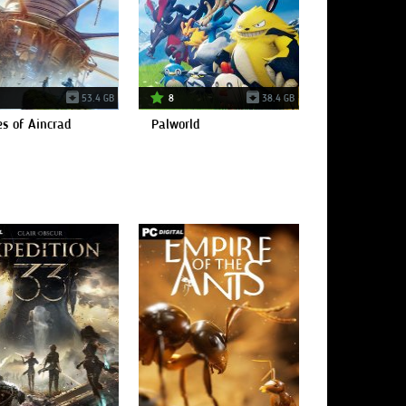
53.4 GB
8
38.4 GB
es of Aincrad
Palworld