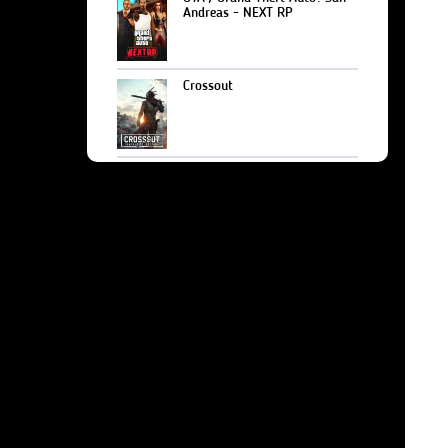
Andreas - NEXT RP
Crossout