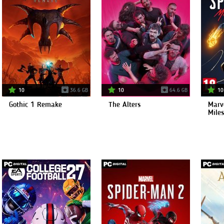
10
36.6 GB
10
64.6 GB
10
Gothic 1 Remake
The Alters
Marv
Mile