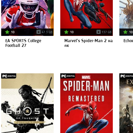
10
47.3 GB
10
137 GB
10
EA SPORTS College
Marvel’s Spider-Man 2 на
Echo
Football 27
пк