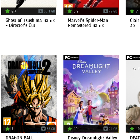
8.7
65.1 GB
5.9
79 GB
7
Ghost of Tsushima на пк
Marvel’s Spider-Man
Clair
- Director's Cut
Remastered на пк
33
7
33 GB
10
21 GB
10
DRAGON BALL
Disney Dreamlight Valley
DEAT