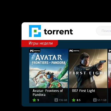
Игры недели
Avatar: Frontiers of
007 First Light
Pandora
9
136 GB
8.5
53.1 GB