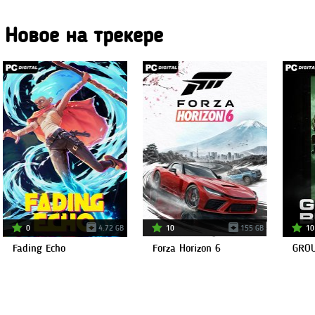
Новое на трекере
0
4.72 GB
10
155 GB
10
Fading Echo
Forza Horizon 6
GRO