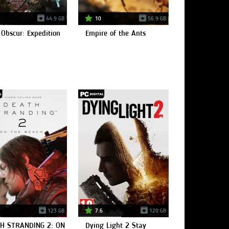
44.9 GB
10
56.9 GB
 Obscur: Expedition
Empire of the Ants
123 GB
7.6
120 GB
H STRANDING 2: ON
Dying Light 2 Stay