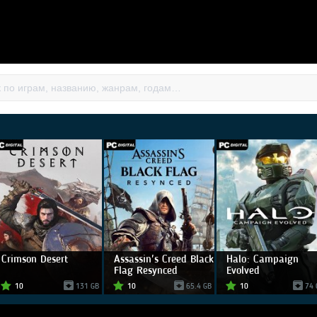
Crimson Desert
Assassin's Creed Black
Halo: Campaign
Flag Resynced
Evolved
10
131 GB
10
65.4 GB
10
74 